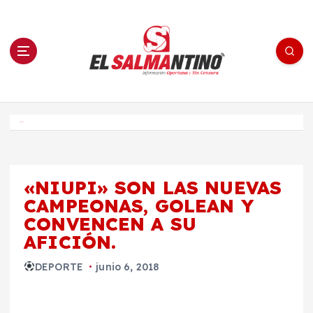
S
a
l
t
a
r
a
l
c
o
El Salmantino - medios/noticias/editorial
n
t
e
Inicio
n
i
d
o
«NIUPI» SON LAS NUEVAS
CAMPEONAS, GOLEAN Y
CONVENCEN A SU
AFICIÓN.
DEPORTE
junio 6, 2018