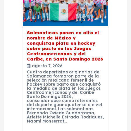
e
n
t
Salmantinas ponen en alto el
nombre de México y
conquistan plata en hockey
r
sobre pasto en los Juegos
Centroamericanos y del
a
Caribe, en Santo Domingo 2026
agosto 7, 2026
Cuatro deportistas originarias de
d
Salamanca formaron parte de la
selección mexicana femenil de
hockey sobre pasto que conquistó
a
la medalla de plata en los Juegos
Centroamericanos y del Caribe
Santo Domingo 2026,
consolidándose como referentes
s
del deporte guanajuatense a nivel
internacional. Las salmantinas
Fernanda Oviedo Guadarrama,
Arlette Michelle Estrada Rodríguez,
Naomi Monserrat…