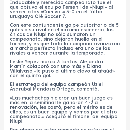
Indudable y merecido campeonato fue el
que obtuvo el equipo Femenil de «Niupi» al
vencer a las «Cuervas» 5-0 en el fútbol
uruguayo Olé Soccer 7.
Con este contundente golpe autoritario de 5
goles a su rival en el máximo escenerio, las
chicas de Niupi no sólo sumaron un
campeonato, sino dejaron huella en el
torneo, y es que toda la campaña avanzaron
a marcha perfecta incluso era uno de los
rivales a vencer durante la temporada.
Leslie Yepez marco 3 tantos, Alejandra
Martín colaboró con uno más y Diana
Villalvaso «le puso el último clavo al ataúd»
con el quinto gol.
El estratega del equipo campeón Uziel
Asdrubal Mendoza Ortega, comentó.
«Las muchachas hicieron un buen juego es
más en la semifinal le ganaron 4-2 a
renovación, les costó, pero el mérito es de
ellas, es un buen equipo y vamos por el otro
campeonato.» Aseguró el timonel del equipo
Niupi.
Por ahora no se ha pensado en reforzar el