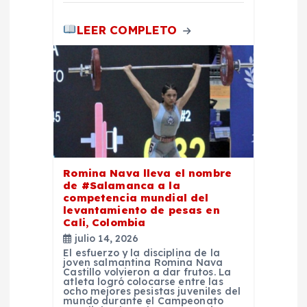
LEER COMPLETO
Romina Nava lleva el nombre
de #Salamanca a la
competencia mundial del
levantamiento de pesas en
Cali, Colombia
julio 14, 2026
El esfuerzo y la disciplina de la
joven salmantina Romina Nava
Castillo volvieron a dar frutos. La
atleta logró colocarse entre las
ocho mejores pesistas juveniles del
mundo durante el Campeonato