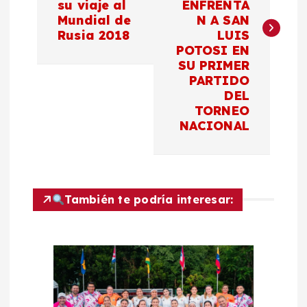
su viaje al
ENFRENTA
e
Mundial de
N A SAN
Rusia 2018
LUIS
g
POTOSI EN
SU PRIMER
a
PARTIDO
DEL
c
TORNEO
NACIONAL
i
ó
También te podría interesar:
n
d
e