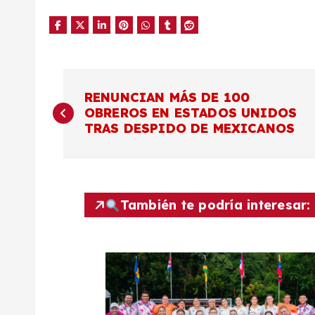
N
RENUNCIAN MÁS DE 100
OBREROS EN ESTADOS UNIDOS
a
TRAS DESPIDO DE MEXICANOS
v
e
También te podría interesar:
g
a