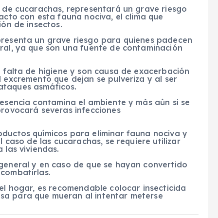
e de cucarachas, representará un grave riesgo
acto con esta fauna nociva, el clima que
ión de insectos.
presenta un grave riesgo para quienes padecen
eral, ya que son una fuente de contaminación
e falta de higiene y son causa de exacerbación
l excremento que dejan se pulveriza y al ser
ataques asmáticos.
resencia contamina el ambiente y más aún si se
provocará severas infecciones
oductos químicos para eliminar fauna nociva y
l caso de las cucarachas, se requiere utilizar
 las viviendas.
 general y en caso de que se hayan convertido
 combatirlas.
 el hogar, es recomendable colocar insecticida
sa para que mueran al intentar meterse