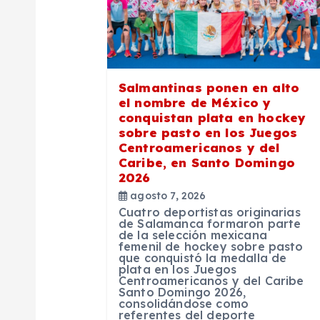
c
i
ó
Salmantinas ponen en alto
el nombre de México y
n
conquistan plata en hockey
sobre pasto en los Juegos
Centroamericanos y del
d
Caribe, en Santo Domingo
2026
e
agosto 7, 2026
Cuatro deportistas originarias
de Salamanca formaron parte
de la selección mexicana
e
femenil de hockey sobre pasto
que conquistó la medalla de
plata en los Juegos
n
Centroamericanos y del Caribe
Santo Domingo 2026,
consolidándose como
referentes del deporte