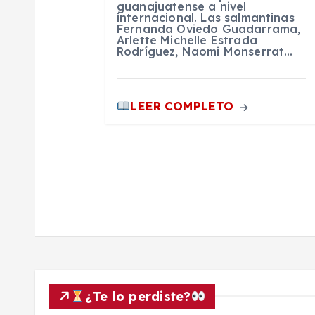
t
guanajuatense a nivel
internacional. Las salmantinas
Fernanda Oviedo Guadarrama,
r
Arlette Michelle Estrada
Rodríguez, Naomi Monserrat…
a
LEER COMPLETO
d
a
s
¿Te lo perdiste?