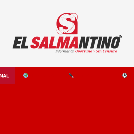
El Salmantino - medios/noticias/editorial
NAL
EL MUNDO
EDITORIALES
D