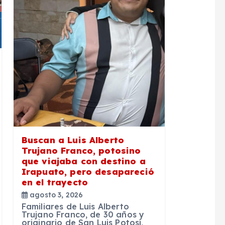
Buscan a Luis Alberto
Trujano Franco, potosino
que viajaba con destino a
Irapuato, pero desapareció
en el trayecto
agosto 3, 2026
Familiares de Luis Alberto
Trujano Franco, de 30 años y
originario de San Luis Potosí,