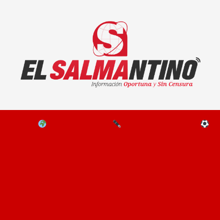
El Salmantino - medios/noticias/editorial
NAL
EL MUNDO
EDITORIALES
D