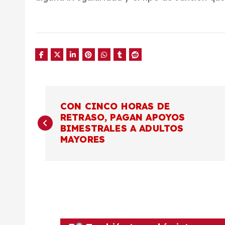
N
CON CINCO HORAS DE
RETRASO, PAGAN APOYOS
a
BIMESTRALES A ADULTOS
MAYORES
v
e
g