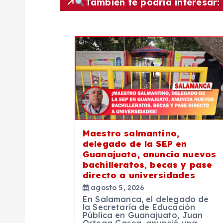
También te podría interesar:
a
c
i
ó
n
Maestro salmantino,
delegado de la SEP en
d
Guanajuato, anuncia nuevos
bachilleratos, becas y pase
e
directo a universidades
agosto 5, 2026
En Salamanca, el delegado de
e
la Secretaría de Educación
Pública en Guanajuato, Juan