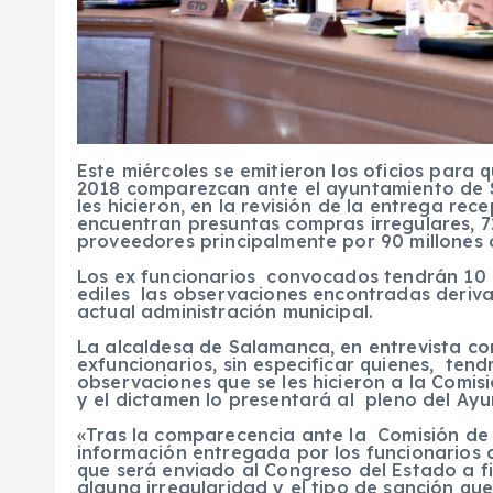
Este miércoles se emitieron los oficios para 
2018 comparezcan ante el ayuntamiento de S
les hicieron, en la revisión de la entrega re
encuentran presuntas compras irregulares, 7
proveedores principalmente por 90 millones 
Los ex funcionarios convocados tendrán 10 d
ediles las observaciones encontradas deriva
actual administración municipal.
La alcaldesa de Salamanca, en entrevista c
exfuncionarios, sin especificar quienes, ten
observaciones que se les hicieron a la Comi
y el dictamen lo presentará al pleno del Ay
«Tras la comparecencia ante la Comisión de
información entregada por los funcionarios 
que será enviado al Congreso del Estado a fin
alguna irregularidad y el tipo de sanción que