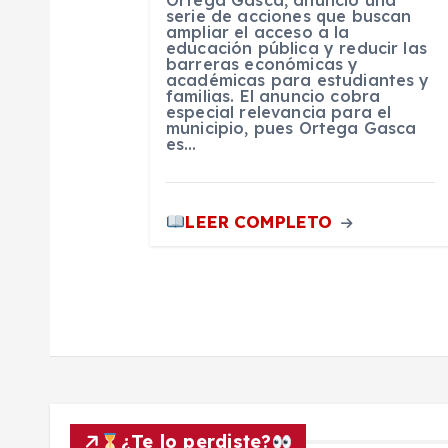
Ortega Gasca, anunció una
n
serie de acciones que buscan
ampliar el acceso a la
educación pública y reducir las
barreras económicas y
t
académicas para estudiantes y
familias. El anuncio cobra
especial relevancia para el
r
municipio, pues Ortega Gasca
es…
a
LEER COMPLETO
d
a
s
¿Te lo perdiste?