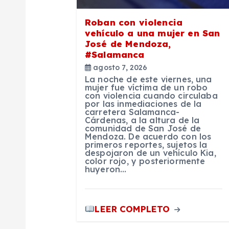
ó
Roban con violencia
vehículo a una mujer en San
n
José de Mendoza,
#Salamanca
d
agosto 7, 2026
La noche de este viernes, una
mujer fue víctima de un robo
e
con violencia cuando circulaba
por las inmediaciones de la
carretera Salamanca-
e
Cárdenas, a la altura de la
comunidad de San José de
Mendoza. De acuerdo con los
primeros reportes, sujetos la
n
despojaron de un vehículo Kia,
color rojo, y posteriormente
huyeron…
t
r
LEER COMPLETO