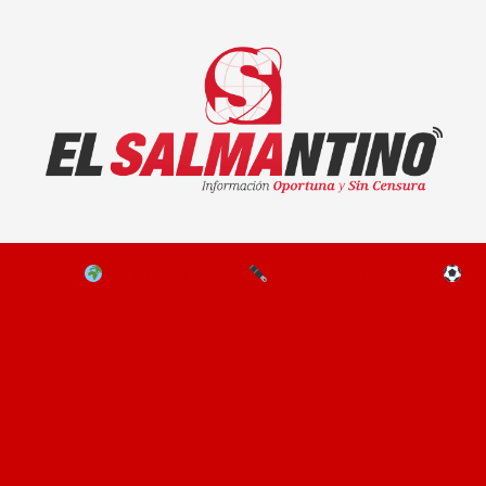
El Salmantino - medios/noticias/editorial
NAL
EL MUNDO
EDITORIALES
D