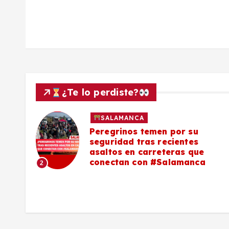
a
d
a
s
¿Te lo perdiste?
SALAMANCA
lo a
Peregrinos temen por su
seguridad tras recientes
asaltos en carreteras que
conectan con #Salamanca
2