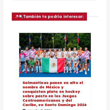
e
g
También te podría interesar:
a
c
i
ó
n
d
Salmantinas ponen en alto el
nombre de México y
conquistan plata en hockey
e
sobre pasto en los Juegos
Centroamericanos y del
Caribe, en Santo Domingo 2026
e