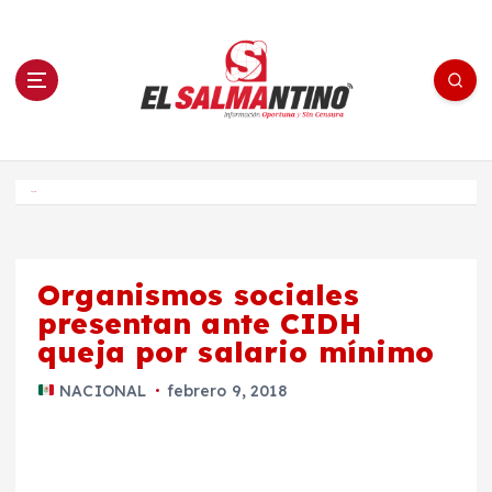
S
a
l
t
a
r
a
l
c
o
El Salmantino - medios/noticias/editorial
n
t
e
Inicio
n
i
d
o
Organismos sociales
presentan ante CIDH
queja por salario mínimo
NACIONAL
febrero 9, 2018