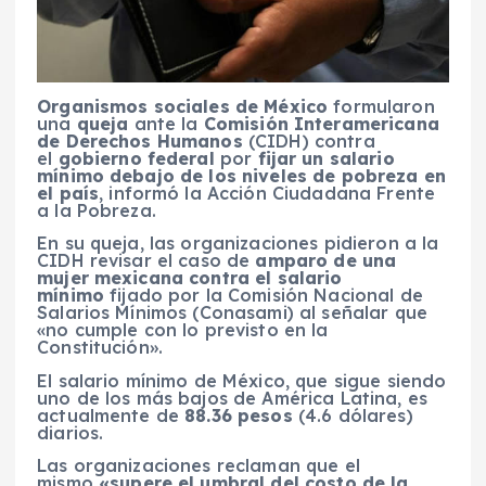
Organismos sociales de México
formularon
una
queja
ante la
Comisión Interamericana
de Derechos Humanos
(CIDH) contra
el
gobierno federal
por
fijar un salario
mínimo debajo de los niveles de pobreza en
el país
, informó la Acción Ciudadana Frente
a la Pobreza.
En su queja, las organizaciones pidieron a la
CIDH revisar el caso de
amparo de una
mujer mexicana contra el salario
mínimo
fijado por la Comisión Nacional de
Salarios Mínimos (Conasami) al señalar que
«no cumple con lo previsto en la
Constitución».
El salario mínimo de México, que sigue siendo
uno de los más bajos de América Latina, es
actualmente de
88.36 pesos
(4.6 dólares)
diarios.
Las organizaciones reclaman que el
mismo
«supere el umbral del costo de la