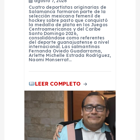
agosto 7, 2026
Cuatro deportistas originarias de
n
Salamanca formaron parte de la
selección mexicana femenil de
hockey sobre pasto que conquistó
t
la medalla de plata en los Juegos
Centroamericanos y del Caribe
Santo Domingo 2026,
consolidándose como referentes
r
del deporte guanajuatense a nivel
internacional. Las salmantinas
Fernanda Oviedo Guadarrama,
a
Arlette Michelle Estrada Rodríguez,
Naomi Monserrat…
d
LEER COMPLETO
a
s