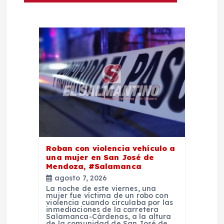
e
e
n
t
r
a
Roban con violencia vehículo a
d
una mujer en San José de
Mendoza, #Salamanca
a
agosto 7, 2026
La noche de este viernes, una
mujer fue víctima de un robo con
s
violencia cuando circulaba por las
inmediaciones de la carretera
Salamanca-Cárdenas, a la altura
de la comunidad de San José de