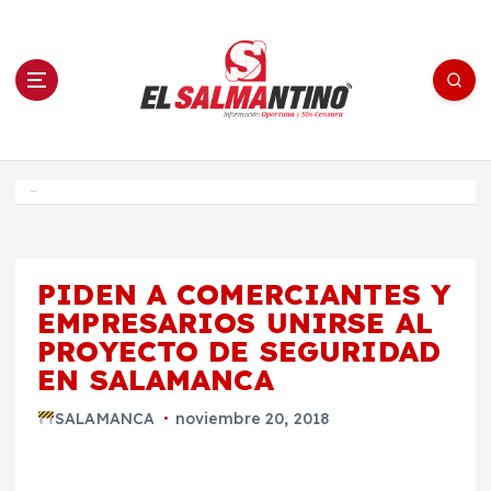
S
a
l
t
a
r
a
l
c
o
El Salmantino - medios/noticias/editorial
n
t
e
Inicio
n
i
d
o
PIDEN A COMERCIANTES Y
EMPRESARIOS UNIRSE AL
PROYECTO DE SEGURIDAD
EN SALAMANCA
SALAMANCA
noviembre 20, 2018