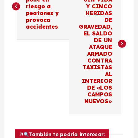
riesgo a
Y CINCO
v
peatones y
HERIDAS
provoca
DE
e
accidentes
GRAVEDAD,
EL SALDO
g
DE UN
ATAQUE
a
ARMADO
CONTRA
c
TAXISTAS
AL
INTERIOR
i
DE «LOS
CAMPOS
ó
NUEVOS»
n
d
También te podría interesar: