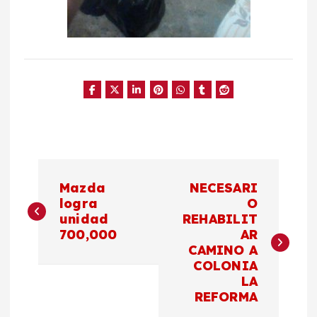
N
Mazda
NECESARI
a
logra
O
unidad
REHABILIT
700,000
AR
v
CAMINO A
COLONIA
e
LA
REFORMA
g