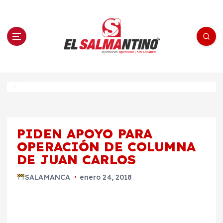
S
a
l
t
a
r
a
l
c
o
El Salmantino - medios/noticias/editorial
n
t
e
Inicio
n
i
d
o
PIDEN APOYO PARA
OPERACIÓN DE COLUMNA
DE JUAN CARLOS
SALAMANCA
enero 24, 2018