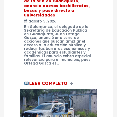
de la SEP en Guanajuato,
e
anuncia nuevos bachilleratos,
becas y pase directo a
universidades
e
agosto 5, 2026
En Salamanca, el delegado de la
Secretaría de Educación Pública
n
en Guanajuato, Juan Ortega
Gasca, anunció una serie de
acciones que buscan ampliar el
t
acceso a la educación pública y
reducir las barreras económicas y
académicas para estudiantes y
familias. El anuncio cobra especial
r
relevancia para el municipio, pues
Ortega Gasca es…
a
d
LEER COMPLETO
a
s