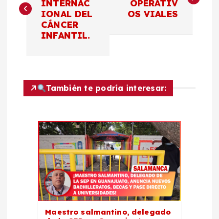
INTERNAC
OPERATIV
IONAL DEL
OS VIALES
v
CÁNCER
INFANTIL.
e
g
a
También te podría interesar:
c
i
ó
n
d
Maestro salmantino, delegado