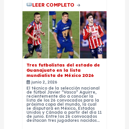
d
LEER COMPLETO
a
s
Tres futbolistas del estado de
Guanajuato en la lista
mundialista de México 2026
junio 2, 2026
El técnico de la selección nacional
de fútbol Javier “Vasco” Aguirre,
recientemente dio a conocer la
lista de los 26 convocados para la
próxima copa del mundo, la cual
se disputará en México, Estados
Unidos y Cánada a partir del día 11
de junio. Entre los 26 convocados
destacan tres jugadores nacidos…