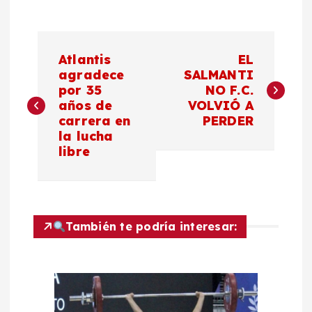
N
Atlantis
EL
a
agradece
SALMANTI
por 35
NO F.C.
años de
VOLVIÓ A
v
carrera en
PERDER
la lucha
e
libre
g
a
También te podría interesar:
c
i