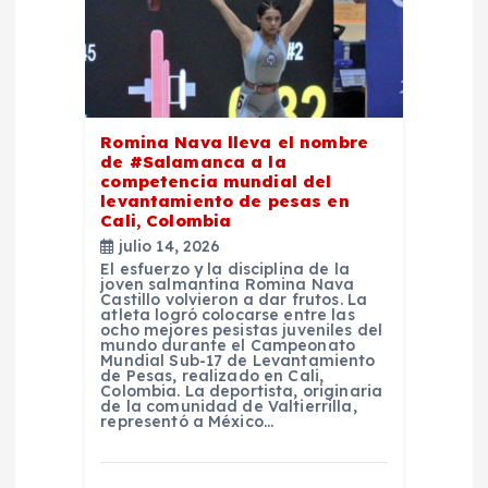
ó
n
d
Romina Nava lleva el nombre
e
de #Salamanca a la
competencia mundial del
levantamiento de pesas en
e
Cali, Colombia
julio 14, 2026
n
El esfuerzo y la disciplina de la
joven salmantina Romina Nava
Castillo volvieron a dar frutos. La
atleta logró colocarse entre las
t
ocho mejores pesistas juveniles del
mundo durante el Campeonato
Mundial Sub-17 de Levantamiento
r
de Pesas, realizado en Cali,
Colombia. La deportista, originaria
de la comunidad de Valtierrilla,
representó a México…
a