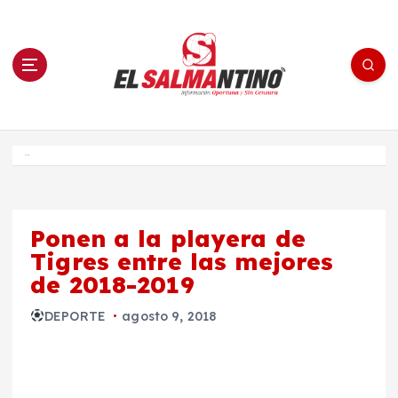
S
a
l
t
a
r
a
l
c
o
El Salmantino - medios/noticias/editorial
n
t
e
Inicio
n
i
d
o
Ponen a la playera de
Tigres entre las mejores
de 2018-2019
DEPORTE
agosto 9, 2018