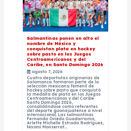
n
t
r
Salmantinas ponen en alto el
nombre de México y
a
conquistan plata en hockey
sobre pasto en los Juegos
d
Centroamericanos y del
Caribe, en Santo Domingo 2026
agosto 7, 2026
a
Cuatro deportistas originarias de
Salamanca formaron parte de la
selección mexicana femenil de
s
hockey sobre pasto que conquistó
la medalla de plata en los Juegos
Centroamericanos y del Caribe
Santo Domingo 2026,
consolidándose como referentes
del deporte guanajuatense a nivel
internacional. Las salmantinas
Fernanda Oviedo Guadarrama,
Arlette Michelle Estrada Rodríguez,
Naomi Monserrat…