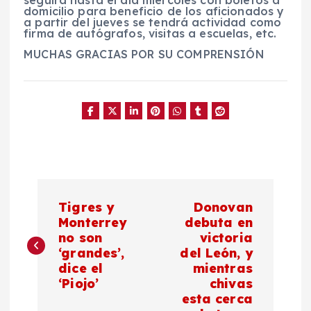
domicilio para beneficio de los aficionados y
a partir del jueves se tendrá actividad como
firma de autógrafos, visitas a escuelas, etc.
MUCHAS GRACIAS POR SU COMPRENSIÓN
N
Tigres y
Donovan
a
Monterrey
debuta en
no son
victoria
‘grandes’,
del León, y
v
dice el
mientras
‘Piojo’
chivas
e
esta cerca