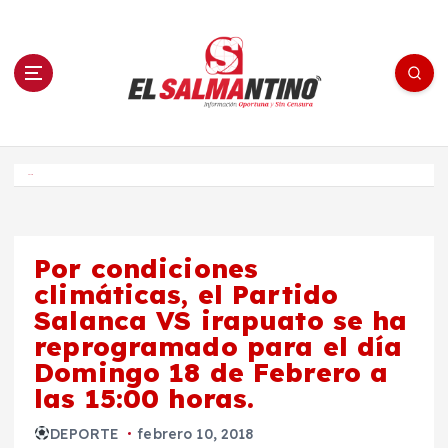
S
a
l
t
a
r
a
l
c
o
El Salmantino - medios/noticias/editorial
n
t
e
Inicio
n
i
d
o
Por condiciones
climáticas, el Partido
Salanca VS irapuato se ha
reprogramado para el día
Domingo 18 de Febrero a
las 15:00 horas.
DEPORTE
febrero 10, 2018