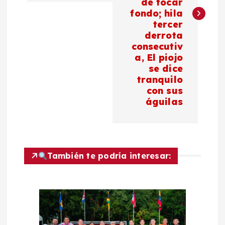
de tocar
g
fondo; hila
tercer
a
derrota
consecutiv
c
a, El piojo
se dice
tranquilo
i
con sus
águilas
ó
n
d
También te podría interesar:
e
e