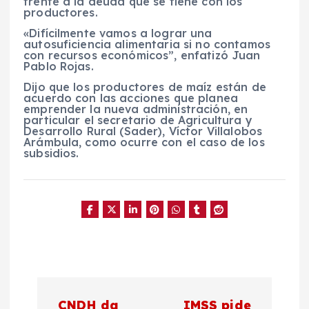
frente a la deuda que se tiene con los
productores.
«Difícilmente vamos a lograr una
autosuficiencia alimentaria si no contamos
con recursos económicos”, enfatizó Juan
Pablo Rojas.
Dijo que los productores de maíz están de
acuerdo con las acciones que planea
emprender la nueva administración, en
particular el secretario de Agricultura y
Desarrollo Rural (Sader), Víctor Villalobos
Arámbula, como ocurre con el caso de los
subsidios.
N
CNDH da
IMSS pide