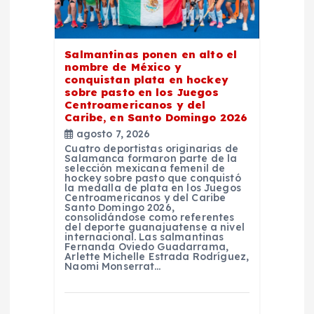
d
e
Salmantinas ponen en alto el
nombre de México y
e
conquistan plata en hockey
sobre pasto en los Juegos
Centroamericanos y del
n
Caribe, en Santo Domingo 2026
agosto 7, 2026
t
Cuatro deportistas originarias de
Salamanca formaron parte de la
selección mexicana femenil de
r
hockey sobre pasto que conquistó
la medalla de plata en los Juegos
Centroamericanos y del Caribe
Santo Domingo 2026,
a
consolidándose como referentes
del deporte guanajuatense a nivel
internacional. Las salmantinas
d
Fernanda Oviedo Guadarrama,
Arlette Michelle Estrada Rodríguez,
Naomi Monserrat…
a