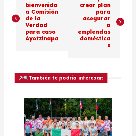
a
bienvenida
crear plan
a Comisión
para
de la
asegurar
v
Verdad
a
para caso
empleadas
e
Ayotzinapa
doméstica
s
g
a
c
También te podría interesar:
i
ó
n