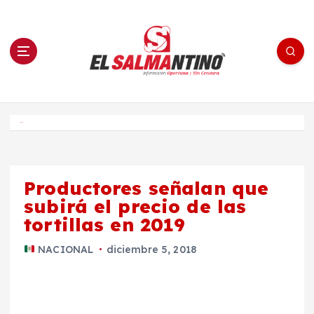
S
a
l
t
a
r
a
l
c
o
El Salmantino - medios/noticias/editorial
n
t
e
Inicio
n
i
d
o
Productores señalan que
subirá el precio de las
tortillas en 2019
NACIONAL
diciembre 5, 2018