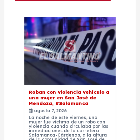
c
i
ó
n
d
e
e
Roban con violencia vehículo a
una mujer en San José de
n
Mendoza, #Salamanca
agosto 7, 2026
La noche de este viernes, una
t
mujer fue víctima de un robo con
violencia cuando circulaba por las
inmediaciones de la carretera
r
Salamanca-Cárdenas, a la altura
de la comunidad de San José de