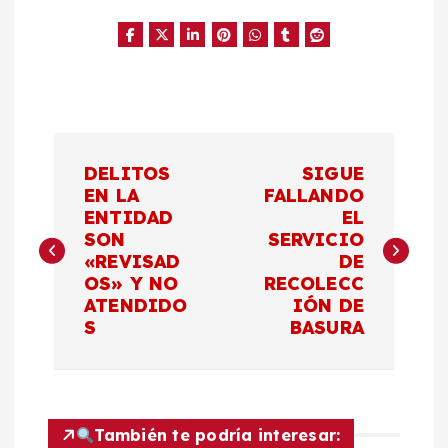
N
DELITOS
SIGUE
a
EN LA
FALLANDO
ENTIDAD
EL
SON
SERVICIO
v
«REVISAD
DE
OS» Y NO
RECOLECC
e
ATENDIDO
IÓN DE
S
BASURA
g
a
También te podría interesar: