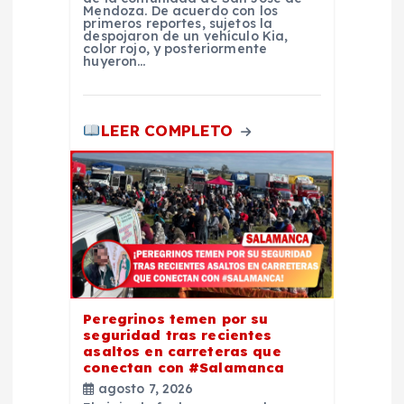
Mendoza. De acuerdo con los
primeros reportes, sujetos la
a
despojaron de un vehículo Kia,
color rojo, y posteriormente
huyeron…
d
a
LEER COMPLETO
s
Peregrinos temen por su
seguridad tras recientes
asaltos en carreteras que
conectan con #Salamanca
agosto 7, 2026