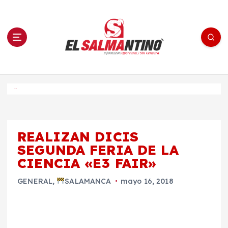
S
a
l
t
a
r
a
l
c
o
El Salmantino - medios/noticias/editorial
n
t
e
Inicio
n
i
d
o
REALIZAN DICIS
SEGUNDA FERIA DE LA
CIENCIA «E3 FAIR»
GENERAL
,
SALAMANCA
mayo 16, 2018