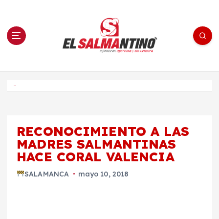
S
a
l
t
a
r
a
l
c
o
El Salmantino - medios/noticias/editorial
n
t
e
Inicio
n
i
d
o
RECONOCIMIENTO A LAS
MADRES SALMANTINAS
HACE CORAL VALENCIA
SALAMANCA
mayo 10, 2018