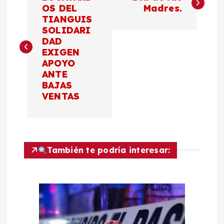
a
OS DEL
Madres.
TIANGUIS
SOLIDARI
v
DAD
EXIGEN
e
APOYO
ANTE
g
BAJAS
VENTAS
a
c
También te podría interesar:
i
ó
n