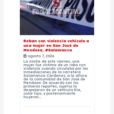
d
e
e
n
Roban con violencia vehículo a
una mujer en San José de
Mendoza, #Salamanca
t
agosto 7, 2026
La noche de este viernes, una
r
mujer fue víctima de un robo con
violencia cuando circulaba por las
inmediaciones de la carretera
Salamanca-Cárdenas, a la altura
a
de la comunidad de San José de
Mendoza. De acuerdo con los
primeros reportes, sujetos la
d
despojaron de un vehículo Kia,
color rojo, y posteriormente
huyeron…
a