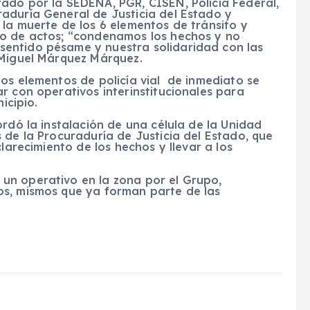
ado por la SEDENA, PGR, CISEN, Policía Federal,
aduría General de Justicia del Estado y
la muerte de los 6 elementos de tránsito y
po de actos; “condenamos los hechos y no
entido pésame y nuestra solidaridad con las
 Miguel Márquez Márquez.
os elementos de policía vial de inmediato se
r con operativos interinstitucionales para
icipio.
ordó la instalación de una célula de la Unidad
 de la Procuraduría de Justicia del Estado, que
larecimiento de los hechos y llevar a los
un operativo en la zona por el Grupo,
os, mismos que ya forman parte de las