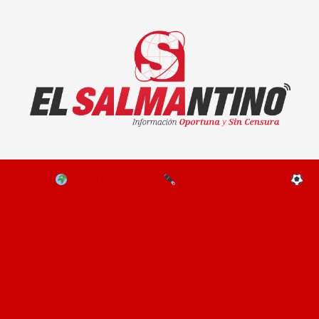
El Salmantino - medios/noticias/editorial
NAL
EL MUNDO
EDITORIALES
D