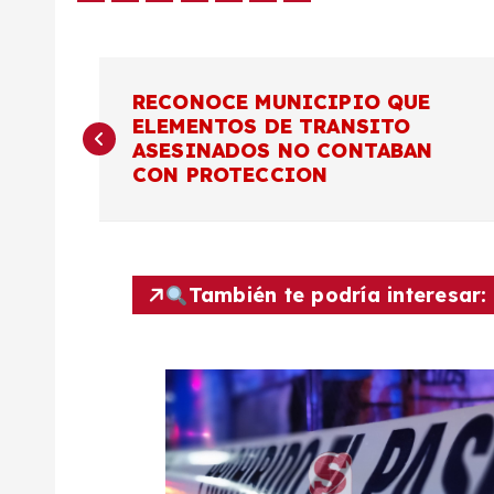
N
RECONOCE MUNICIPIO QUE
ELEMENTOS DE TRANSITO
a
ASESINADOS NO CONTABAN
CON PROTECCION
v
e
También te podría interesar:
g
a
c