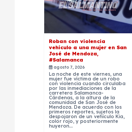
i
ó
n
Roban con violencia
vehículo a una mujer en San
d
José de Mendoza,
#Salamanca
agosto 7, 2026
e
La noche de este viernes, una
mujer fue víctima de un robo
con violencia cuando circulaba
e
por las inmediaciones de la
carretera Salamanca-
Cárdenas, a la altura de la
n
comunidad de San José de
Mendoza. De acuerdo con los
primeros reportes, sujetos la
despojaron de un vehículo Kia,
t
color rojo, y posteriormente
huyeron…