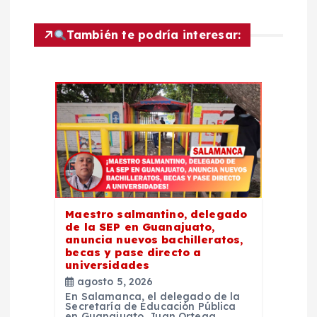
e
e
También te podría interesar:
n
t
r
a
d
Maestro salmantino, delegado
de la SEP en Guanajuato,
a
anuncia nuevos bachilleratos,
becas y pase directo a
universidades
s
agosto 5, 2026
En Salamanca, el delegado de la
Secretaría de Educación Pública
en Guanajuato, Juan Ortega