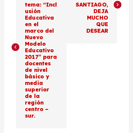
v
tema: “Incl
SANTIAGO,
usión
DEJA
e
Educativa
MUCHO
en el
QUE
g
marco del
DESEAR
Nuevo
a
Modelo
Educativo
c
2017” para
docentes
de nivel
i
básico y
media
ó
superior
de la
n
región
centro –
d
sur.