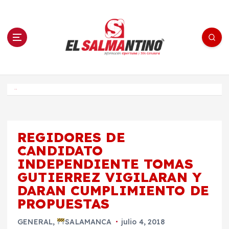
S
a
l
t
a
r
a
l
c
o
El Salmantino - medios/noticias/editorial
n
t
e
Inicio
n
i
d
o
REGIDORES DE
CANDIDATO
INDEPENDIENTE TOMAS
GUTIERREZ VIGILARAN Y
DARAN CUMPLIMIENTO DE
PROPUESTAS
GENERAL
,
SALAMANCA
julio 4, 2018