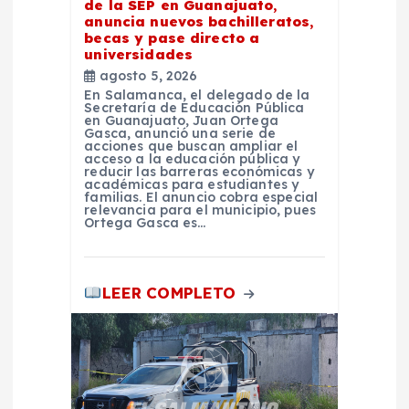
de la SEP en Guanajuato,
anuncia nuevos bachilleratos,
n
becas y pase directo a
universidades
t
agosto 5, 2026
En Salamanca, el delegado de la
Secretaría de Educación Pública
r
en Guanajuato, Juan Ortega
Gasca, anunció una serie de
acciones que buscan ampliar el
acceso a la educación pública y
a
reducir las barreras económicas y
académicas para estudiantes y
familias. El anuncio cobra especial
d
relevancia para el municipio, pues
Ortega Gasca es…
a
LEER COMPLETO
s