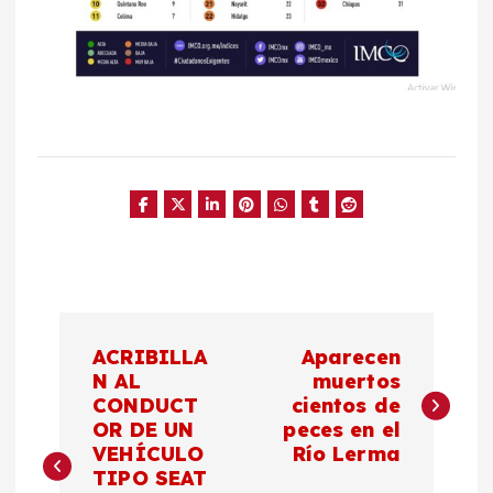
N
ACRIBILLA
Aparecen
a
N AL
muertos
CONDUCT
cientos de
OR DE UN
peces en el
v
VEHÍCULO
Río Lerma
TIPO SEAT