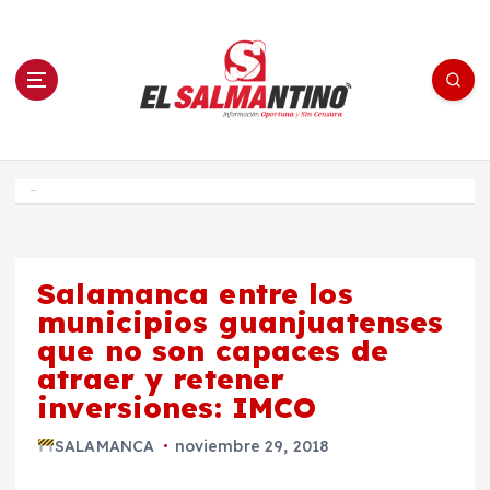
S
a
l
t
a
r
a
l
c
o
El Salmantino - medios/noticias/editorial
n
t
e
Inicio
n
i
d
o
Salamanca entre los
municipios guanjuatenses
que no son capaces de
atraer y retener
inversiones: IMCO
SALAMANCA
noviembre 29, 2018