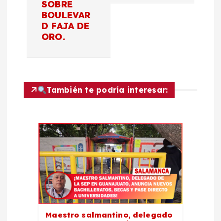
e
SOBRE
BOULEVAR
g
D FAJA DE
ORO.
a
c
También te podría interesar:
i
ó
n
d
e
e
Maestro salmantino, delegado