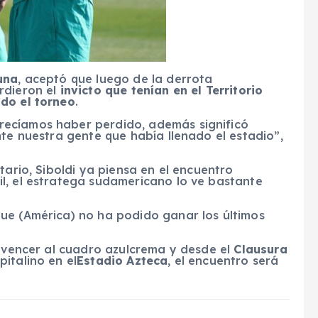
una
, aceptó que luego de la derrota
rdieron el
invicto que tenían en el Territorio
odo el torneo
.
ecíamos haber perdido, además significó
nte nuestra gente que había llenado el estadio”,
tario, Siboldi ya piensa en el encuentro
l, el estratega sudamericano lo ve bastante
ue (América) no ha podido ganar los últimos
ó
r vencer al cuadro azulcrema y desde el
Clausura
italino en el
Estadio Azteca
, el encuentro será