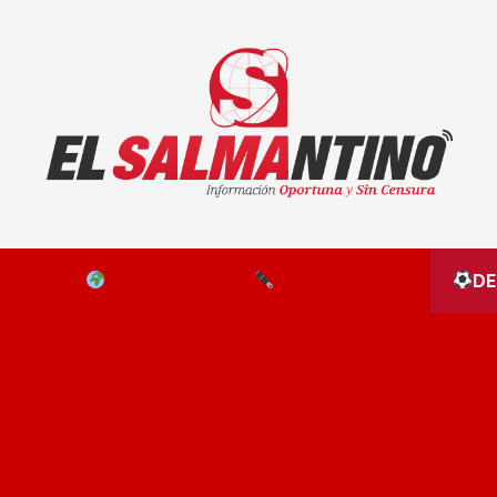
El Salmantino - medios/noticias/editorial
NAL
EL MUNDO
EDITORIALES
D