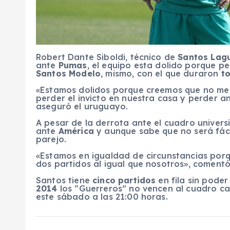
Robert Dante Siboldi, técnico de
Santos Lag
ante
Pumas
, el equipo esta dolido porque pe
Santos Modelo
, mismo, con el que duraron
t
«Estamos dolidos porque creemos que no mer
perder el invicto en nuestra casa y perder a
aseguró el uruguayo.
A pesar de la derrota ante el cuadro universi
ante
América
y aunque sabe que no será fáci
parejo.
«Estamos en igualdad de circunstancias porq
dos partidos al igual que nosotros», coment
Santos tiene
cinco partidos
en fila sin pode
2014
los “Guerreros” no vencen al cuadro cap
este sábado a las 21:00 horas.