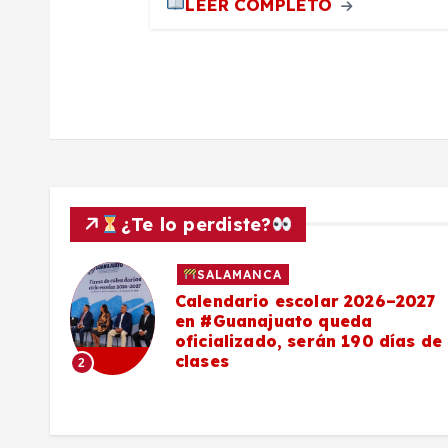
LEER COMPLETO
r
a
d
a
¿Te lo perdiste?
s
SALAMANCA
Calendario escolar 2026–2027
al
en #Guanajuato queda
el
oficializado, serán 190 días de
clases
2
o