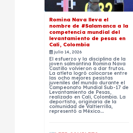
i
Romina Nava lleva el
nombre de #Salamanca a la
ó
competencia mundial del
levantamiento de pesas en
n
Cali, Colombia
julio 14, 2026
El esfuerzo y la disciplina de la
d
joven salmantina Romina Nava
Castillo volvieron a dar frutos.
La atleta logró colocarse entre
e
las ocho mejores pesistas
juveniles del mundo durante el
Campeonato Mundial Sub-17 de
Levantamiento de Pesas,
e
realizado en Cali, Colombia. La
deportista, originaria de la
comunidad de Valtierrilla,
n
representó a México…
t