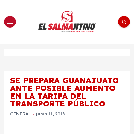
S
a
l
t
a
r
a
l
c
o
El Salmantino - medios/noticias/editorial
n
t
e
Inicio
n
i
d
o
SE PREPARA GUANAJUATO
ANTE POSIBLE AUMENTO
EN LA TARIFA DEL
TRANSPORTE PÚBLICO
GENERAL
junio 11, 2018