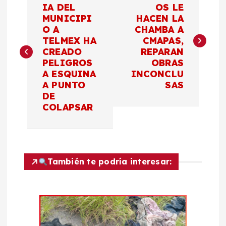
a
IA DEL
OS LE
MUNICIPI
HACEN LA
O A
CHAMBA A
v
TELMEX HA
CMAPAS,
CREADO
REPARAN
e
PELIGROS
OBRAS
A ESQUINA
INCONCLU
g
A PUNTO
SAS
DE
a
COLAPSAR
c
i
También te podría interesar:
ó
n