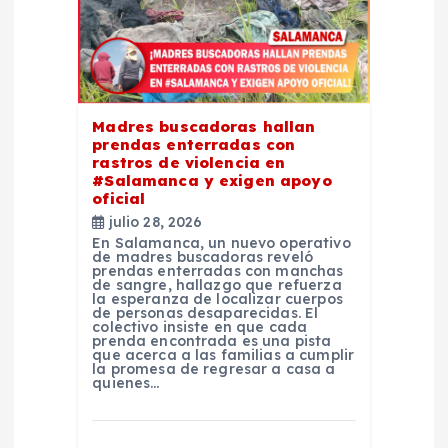
d
e
e
Madres buscadoras hallan
prendas enterradas con
n
rastros de violencia en
#Salamanca y exigen apoyo
t
oficial
julio 28, 2026
En Salamanca, un nuevo operativo
r
de madres buscadoras reveló
prendas enterradas con manchas
de sangre, hallazgo que refuerza
a
la esperanza de localizar cuerpos
de personas desaparecidas. El
colectivo insiste en que cada
prenda encontrada es una pista
d
que acerca a las familias a cumplir
la promesa de regresar a casa a
quienes…
a