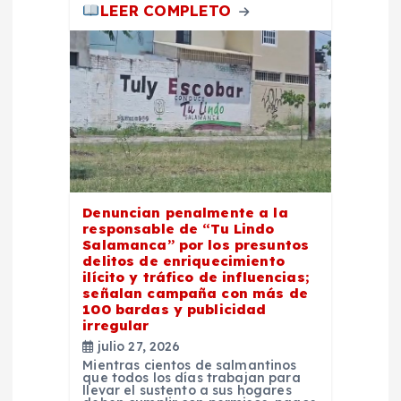
s
LEER COMPLETO
Denuncian penalmente a la
responsable de “Tu Lindo
Salamanca” por los presuntos
delitos de enriquecimiento
ilícito y tráfico de influencias;
señalan campaña con más de
100 bardas y publicidad
irregular
julio 27, 2026
Mientras cientos de salmantinos
que todos los días trabajan para
llevar el sustento a sus hogares