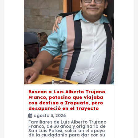
d
e
e
n
t
r
Buscan a Luis Alberto Trujano
a
Franco, potosino que viajaba
con destino a Irapuato, pero
d
desapareció en el trayecto
agosto 3, 2026
Familiares de Luis Alberto Trujano
a
Franco, de 30 años y originario de
San Luis Potosí, solicitan el apoyo
de la ciudadanía para dar con su