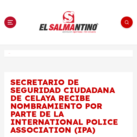
S
a
l
t
a
r
a
l
c
o
El Salmantino - medios/noticias/editorial
n
t
e
Inicio
n
i
d
o
SECRETARIO DE
SEGURIDAD CIUDADANA
DE CELAYA RECIBE
NOMBRAMIENTO POR
PARTE DE LA
INTERNATIONAL POLICE
ASSOCIATION (IPA)