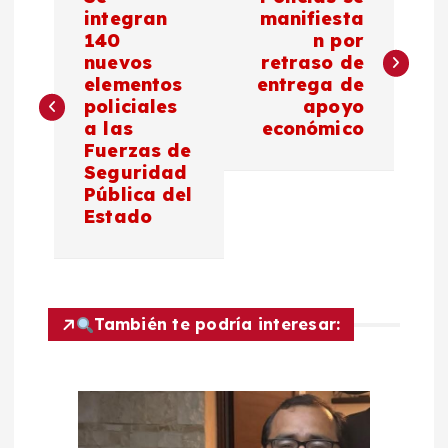
a
integran
manifiesta
140
n por
nuevos
retraso de
v
elementos
entrega de
policiales
apoyo
e
a las
económico
Fuerzas de
g
Seguridad
Pública del
a
Estado
c
i
También te podría interesar:
ó
n