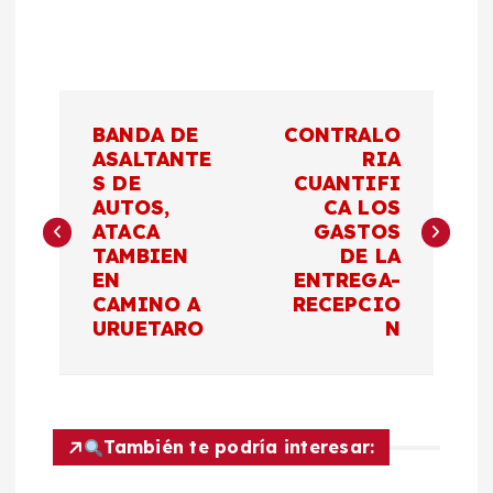
N
BANDA DE
CONTRALO
a
ASALTANTE
RIA
S DE
CUANTIFI
AUTOS,
CA LOS
v
ATACA
GASTOS
TAMBIEN
DE LA
e
EN
ENTREGA-
CAMINO A
RECEPCIO
g
URUETARO
N
a
c
También te podría interesar: