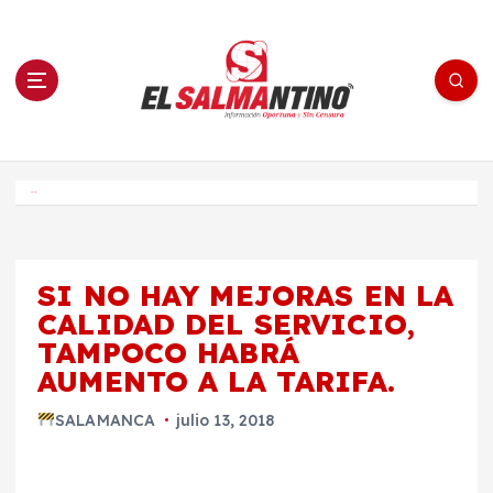
S
a
l
t
a
r
a
l
c
o
El Salmantino - medios/noticias/editorial
n
t
e
Inicio
n
i
d
o
SI NO HAY MEJORAS EN LA
CALIDAD DEL SERVICIO,
TAMPOCO HABRÁ
AUMENTO A LA TARIFA.
SALAMANCA
julio 13, 2018