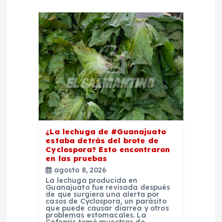
i
ó
n
d
e
e
¿La lechuga de #Guanajuato
n
estaba detrás del brote de
Cyclospora? Esto encontraron
en las pruebas
t
agosto 8, 2026
La lechuga producida en
r
Guanajuato fue revisada después
de que surgiera una alerta por
casos de Cyclospora, un parásito
que puede causar diarrea y otros
a
problemas estomacales. La
Cofepris tomó muestras de