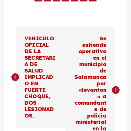
N
VEHICULO
Se
a
OFICIAL
extiende
DE LA
operativo
SECRETARI
en el
v
A DE
municipio
SALUD
de
e
IMPLICAD
Salamanca
O EN
por
g
FUERTE
«levanton
CHOQUE,
» a
a
DOS
comandant
LESIONAD
e de
c
OS.
policia
ministerial
en la