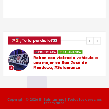
¿Te lo perdiste?
POLICIACA
SALAMANCA
Roban con violencia vehículo a
una mujer en San José de
Mendoza, #Salamanca
3
Copyright © 2026 El Salmantino | Todos los derechos
reservados.