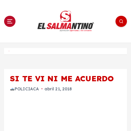
S
a
l
t
a
r
a
l
c
o
El Salmantino - medios/noticias/editorial
n
t
e
Inicio
n
i
d
o
SI TE VI NI ME ACUERDO
POLICIACA
abril 21, 2018