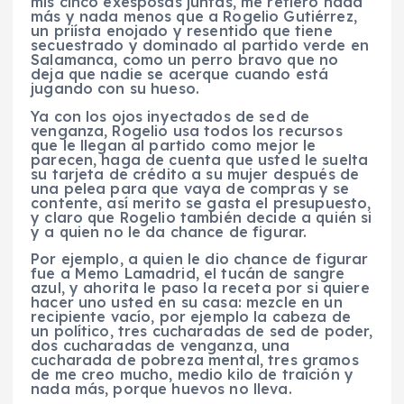
mis cinco exesposas juntas, me refiero nada
más y nada menos que a Rogelio Gutiérrez,
un priísta enojado y resentido que tiene
secuestrado y dominado al partido verde en
Salamanca, como un perro bravo que no
deja que nadie se acerque cuando está
jugando con su hueso.
Ya con los ojos inyectados de sed de
venganza, Rogelio usa todos los recursos
que le llegan al partido como mejor le
parecen, haga de cuenta que usted le suelta
su tarjeta de crédito a su mujer después de
una pelea para que vaya de compras y se
contente, así merito se gasta el presupuesto,
y claro que Rogelio también decide a quién si
y a quien no le da chance de figurar.
Por ejemplo, a quien le dio chance de figurar
fue a Memo Lamadrid, el tucán de sangre
azul, y ahorita le paso la receta por si quiere
hacer uno usted en su casa: mezcle en un
recipiente vacío, por ejemplo la cabeza de
un político, tres cucharadas de sed de poder,
dos cucharadas de venganza, una
cucharada de pobreza mental, tres gramos
de me creo mucho, medio kilo de traición y
nada más, porque huevos no lleva.