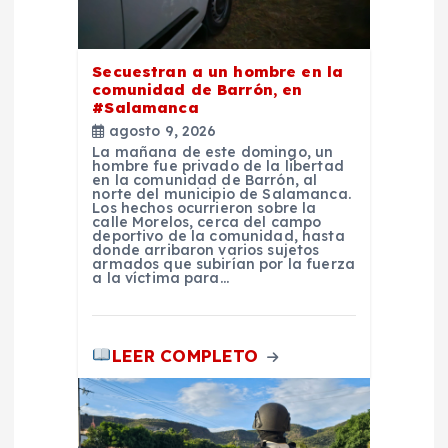
e
n
Secuestran a un hombre en la
t
comunidad de Barrón, en
#Salamanca
agosto 9, 2026
r
La mañana de este domingo, un
hombre fue privado de la libertad
en la comunidad de Barrón, al
a
norte del municipio de Salamanca.
Los hechos ocurrieron sobre la
calle Morelos, cerca del campo
d
deportivo de la comunidad, hasta
donde arribaron varios sujetos
armados que subirían por la fuerza
a la víctima para…
a
s
LEER COMPLETO