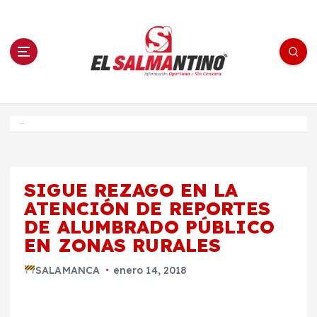
S
a
l
t
a
r
a
l
c
o
El Salmantino - medios/noticias/editorial
n
t
e
Inicio
n
i
d
o
SIGUE REZAGO EN LA
ATENCIÓN DE REPORTES
DE ALUMBRADO PÚBLICO
EN ZONAS RURALES
SALAMANCA
enero 14, 2018