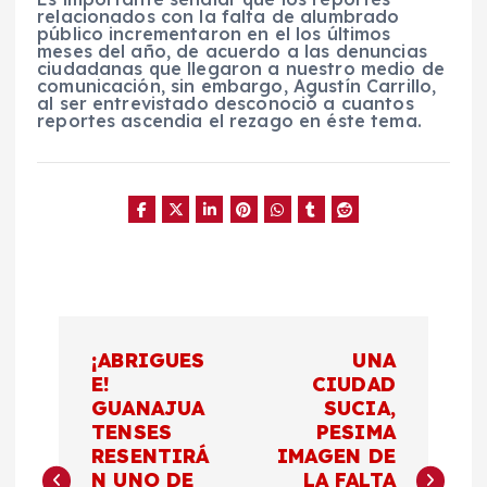
relacionados con la falta de alumbrado
público incrementaron en el los últimos
meses del año, de acuerdo a las denuncias
ciudadanas que llegaron a nuestro medio de
comunicación, sin embargo, Agustín Carrillo,
al ser entrevistado desconoció a cuantos
reportes ascendia el rezago en éste tema.
N
¡ABRIGUES
UNA
a
E!
CIUDAD
GUANAJUA
SUCIA,
TENSES
PESIMA
v
RESENTIRÁ
IMAGEN DE
N UNO DE
LA FALTA