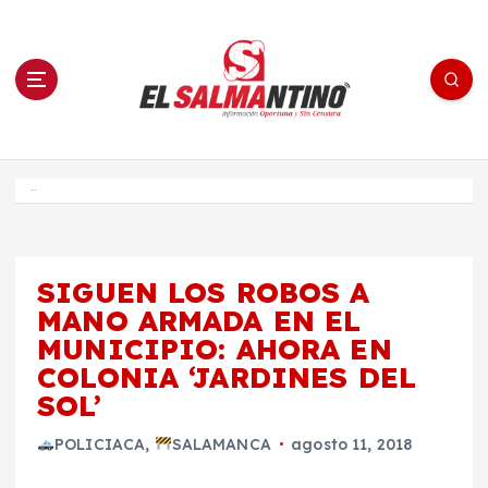
S
a
l
t
a
r
a
l
c
o
El Salmantino - medios/noticias/editorial
n
t
e
Inicio
n
i
d
o
SIGUEN LOS ROBOS A
MANO ARMADA EN EL
MUNICIPIO: AHORA EN
COLONIA ‘JARDINES DEL
SOL’
POLICIACA
,
SALAMANCA
agosto 11, 2018