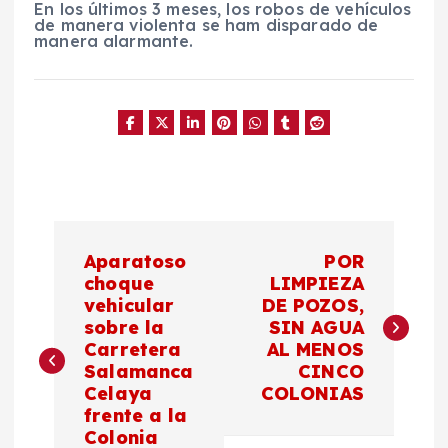
En los últimos 3 meses, los robos de vehículos
de manera violenta se ham disparado de
manera alarmante.
N
Aparatoso
POR
a
choque
LIMPIEZA
vehicular
DE POZOS,
sobre la
SIN AGUA
v
Carretera
AL MENOS
Salamanca
CINCO
e
Celaya
COLONIAS
frente a la
g
Colonia