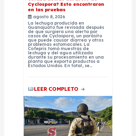
Cyclospora? Esto encontraron
t
en las pruebas
agosto 8, 2026
r
La lechuga producida en
Guanajuato fue revisada después
de que surgiera una alerta por
a
casos de Cyclospora, un parásito
que puede causar diarrea y otros
problemas estomacales. La
Cofepris tomó muestras de
d
lechuga y del agua utilizada
durante su procesamiento en una
planta que exporta productos a
a
Estados Unidos. En total, se…
s
LEER COMPLETO