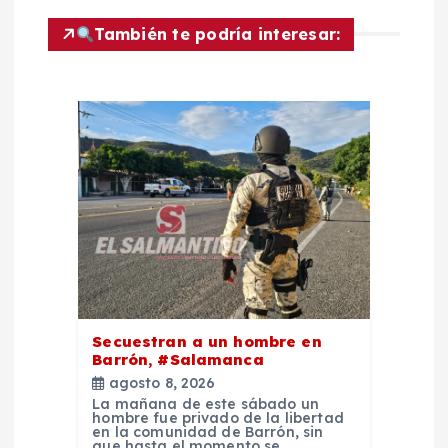
ó
También te podría interesar:
n
d
e
e
n
t
Secuestran a un hombre en
Barrón, #Salamanca
r
agosto 8, 2026
La mañana de este sábado un
a
hombre fue privado de la libertad
en la comunidad de Barrón, sin
que hasta el momento se