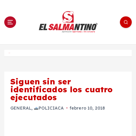
S
a
l
t
a
r
a
l
c
o
El Salmantino - medios/noticias/editorial
n
t
e
Inicio
n
i
d
o
Siguen sin ser
identificados los cuatro
ejecutados
GENERAL
,
POLICIACA
febrero 10, 2018