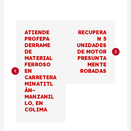
N
ATIENDE
RECUPERA
a
PROFEPA
N 5
DERRAME
UNIDADES
DE
DE MOTOR
v
MATERIAL
PRESUNTA
FERROSO
MENTE
e
EN
ROBADAS
CARRETERA
g
MINATITL
ÁN–
a
MANZANIL
LO, EN
c
COLIMA
i