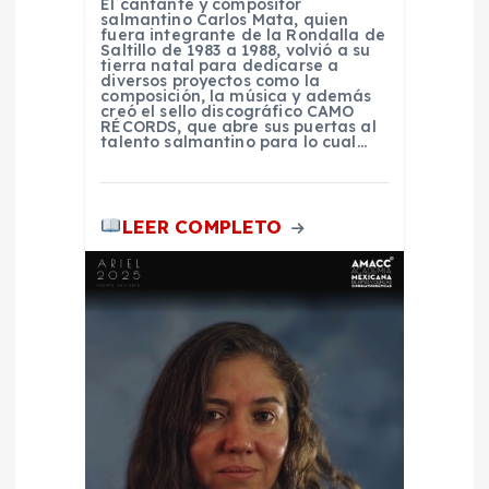
El cantante y compositor
salmantino Carlos Mata, quien
t
fuera integrante de la Rondalla de
Saltillo de 1983 a 1988, volvió a su
tierra natal para dedicarse a
diversos proyectos como la
r
composición, la música y además
creó el sello discográfico CAMO
RÉCORDS, que abre sus puertas al
a
talento salmantino para lo cual…
d
LEER COMPLETO
a
s