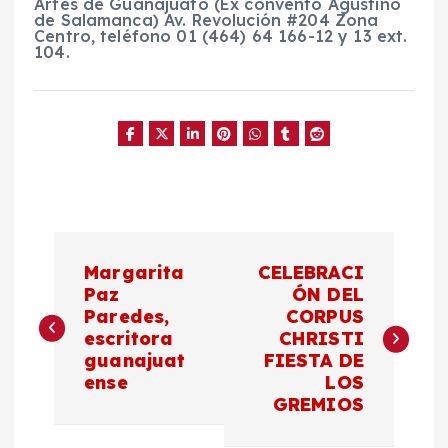
Artes de Guanajuato (Ex convento Agustino
de Salamanca) Av. Revolución #204 Zona
Centro, teléfono 01 (464) 64 166-12 y 13 ext.
104.
N
Margarita
CELEBRACI
a
Paz
ÓN DEL
Paredes,
CORPUS
escritora
CHRISTI
v
guanajuat
FIESTA DE
ense
LOS
e
GREMIOS