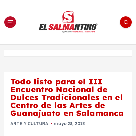
S
a
l
t
a
r
a
l
c
o
El Salmantino - medios/noticias/editorial
n
t
e
Inicio
n
i
d
o
Todo listo para el III
Encuentro Nacional de
Dulces Tradicionales en el
Centro de las Artes de
Guanajuato en Salamanca
ARTE Y CULTURA
mayo 23, 2018