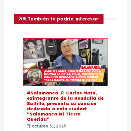
g
a
También te podría interesar:
c
i
ó
n
d
#Salamanca
Carlos Mata,
e
exintegrante de la Rondalla de
Saltillo, presenta su canción
dedicada a esta ciudad:
e
“Salamanca Mi Tierra
Querida”
n
octubre 31, 2025