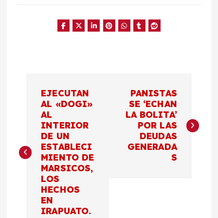
N
EJECUTAN
PANISTAS
a
AL «DOGI»
SE ‘ECHAN
AL
LA BOLITA’
INTERIOR
POR LAS
v
DE UN
DEUDAS
ESTABLECI
GENERADA
e
MIENTO DE
S
MARSICOS,
g
LOS
HECHOS
a
EN
IRAPUATO.