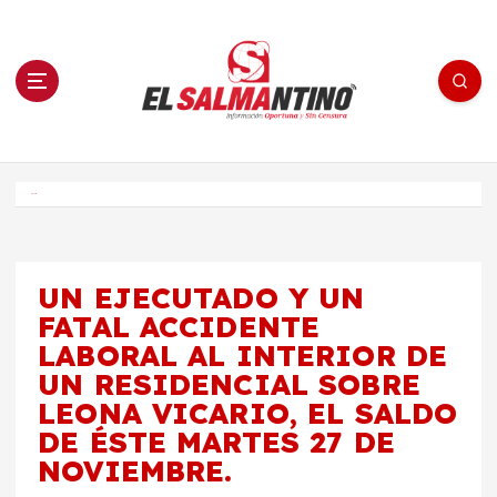
S
a
l
t
a
r
a
l
c
o
El Salmantino - medios/noticias/editorial
n
t
e
Inicio
n
i
d
o
UN EJECUTADO Y UN
FATAL ACCIDENTE
LABORAL AL INTERIOR DE
UN RESIDENCIAL SOBRE
LEONA VICARIO, EL SALDO
DE ÉSTE MARTES 27 DE
NOVIEMBRE.