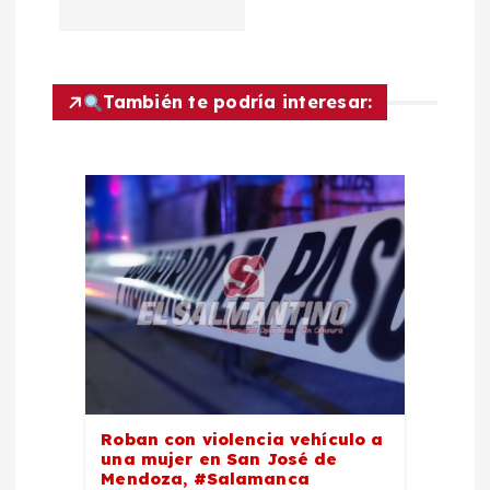
c
i
También te podría interesar:
ó
n
d
e
e
n
t
Roban con violencia vehículo a
una mujer en San José de
Mendoza, #Salamanca