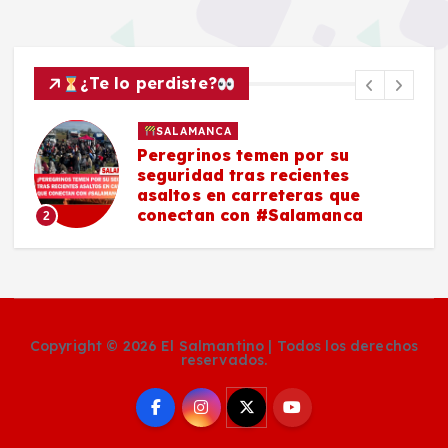
¿Te lo perdiste?
POLICIACA
SALAMANCA
Asesinan a un hombre en
vulcanizadora de Los Sauces,
#Salamanca
3
Copyright © 2026 El Salmantino | Todos los derechos
reservados.