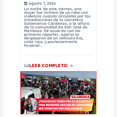
r
agosto 7, 2026
La noche de este viernes, una
a
mujer fue víctima de un robo con
violencia cuando circulaba por las
inmediaciones de la carretera
Salamanca-Cárdenas, a la altura
d
de la comunidad de San José de
Mendoza. De acuerdo con los
primeros reportes, sujetos la
a
despojaron de un vehículo Kia,
color rojo, y posteriormente
huyeron…
s
LEER COMPLETO