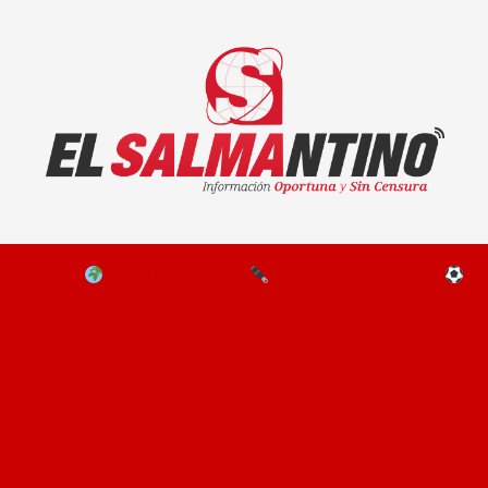
El Salmantino - medios/noticias/editorial
NAL
EL MUNDO
EDITORIALES
D