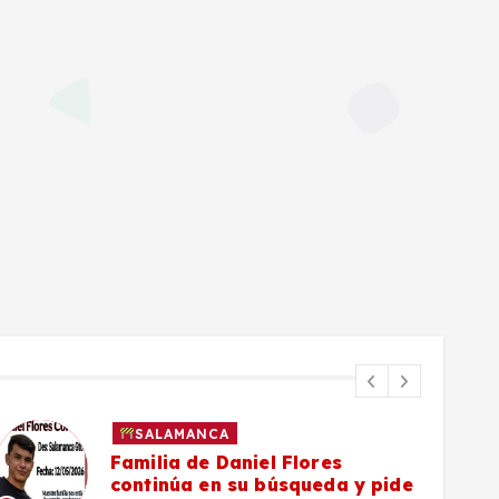
SALAMANCA
#Salamanca Vecinos de la zon
 pide
poniente denuncian deterioro 