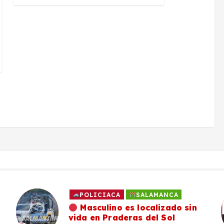
NCA
SALAMANCA
zado sin
Familia de Daniel Flores
Sol
continúa en su búsqueda y