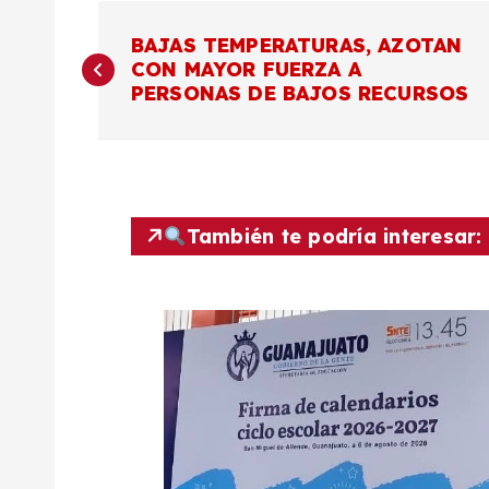
N
BAJAS TEMPERATURAS, AZOTAN
CON MAYOR FUERZA A
a
PERSONAS DE BAJOS RECURSOS
v
e
También te podría interesar:
g
a
c
i