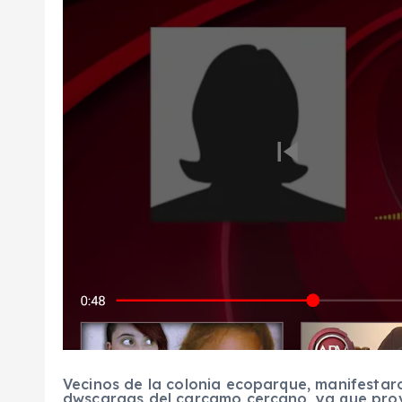
Vecinos de la colonia ecoparque, manifesta
dwscargas del carcamo cercano, ya que prov