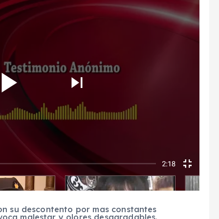
ron su descontento por mas constantes
oca malestar y olores desagradables.