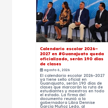
ó
n
d
e
Calendario escolar 2026–
2027 en #Guanajuato queda
e
oficializado, serán 190 días
de clases
n
agosto 6, 2026
El calendario escolar 2026–2027
ya tiene sello oficial en
Guanajuato, serán 190 días de
t
clases que marcarán la ruta de
estudiantes y maestros en todo
el estado. La firma del
r
documento reunió a la
gobernadora Libia Dennise
García Muñoz Ledo, al