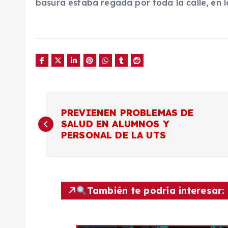
basura estaba regada por toda la calle, en l
N
PREVIENEN PROBLEMAS DE
SALUD EN ALUMNOS Y
a
PERSONAL DE LA UTS
v
e
También te podría interesar:
g