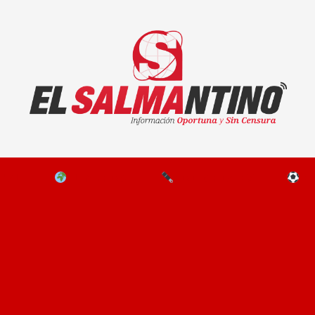
El Salmantino - medios/noticias/editorial
NAL
EL MUNDO
EDITORIALES
D