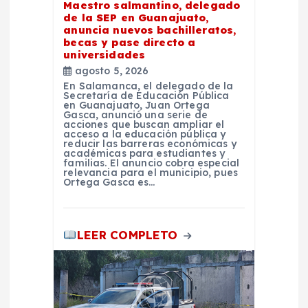
Maestro salmantino, delegado
de la SEP en Guanajuato,
n
anuncia nuevos bachilleratos,
becas y pase directo a
t
universidades
agosto 5, 2026
En Salamanca, el delegado de la
r
Secretaría de Educación Pública
en Guanajuato, Juan Ortega
Gasca, anunció una serie de
a
acciones que buscan ampliar el
acceso a la educación pública y
reducir las barreras económicas y
académicas para estudiantes y
d
familias. El anuncio cobra especial
relevancia para el municipio, pues
Ortega Gasca es…
a
s
LEER COMPLETO