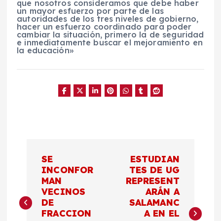
que nosotros consideramos que debe haber
un mayor esfuerzo por parte de las
autoridades de los tres niveles de gobierno,
hacer un esfuerzo coordinado para poder
cambiar la situación, primero la de seguridad
e inmediatamente buscar el mejoramiento en
la educación»
N
SE
ESTUDIAN
a
INCONFOR
TES DE UG
MAN
REPRESENT
VECINOS
ARÁN A
v
DE
SALAMANC
FRACCION
A EN EL