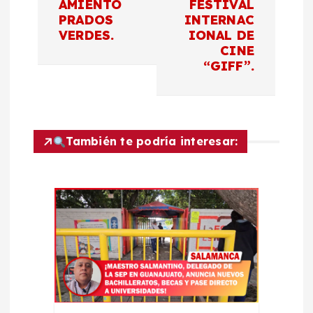
e
AMIENTO
FESTIVAL
PRADOS
INTERNAC
g
VERDES.
IONAL DE
CINE
a
“GIFF”.
c
i
También te podría interesar:
ó
n
d
e
e