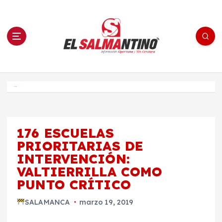
S
a
l
t
a
r
a
l
c
o
El Salmantino - medios/noticias/editorial
n
t
e
Inicio
n
i
d
o
176 ESCUELAS
PRIORITARIAS DE
INTERVENCIÓN:
VALTIERRILLA COMO
PUNTO CRÍTICO
SALAMANCA
marzo 19, 2019