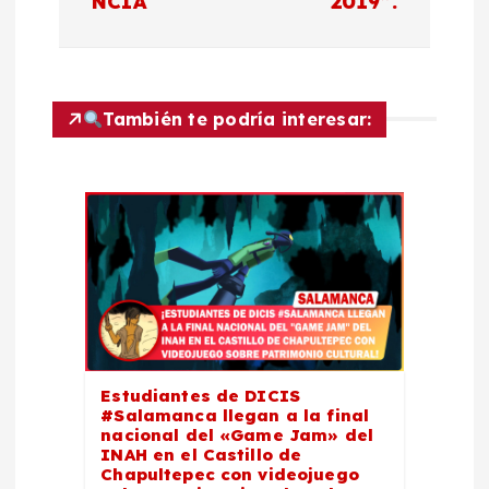
NCIA
2019”.
a
c
También te podría interesar:
i
ó
n
d
e
e
Estudiantes de DICIS
#Salamanca llegan a la final
nacional del «Game Jam» del
n
INAH en el Castillo de
Chapultepec con videojuego