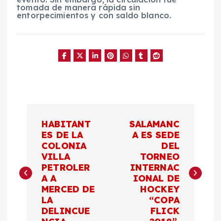
tomada de manera rápida sin
entorpecimientos y con saldo blanco.
N
HABITANT
SALAMANC
a
ES DE LA
A ES SEDE
COLONIA
DEL
VILLA
TORNEO
v
PETROLER
INTERNAC
A A
IONAL DE
e
MERCED DE
HOCKEY
LA
“COPA
g
DELINCUE
FLICK