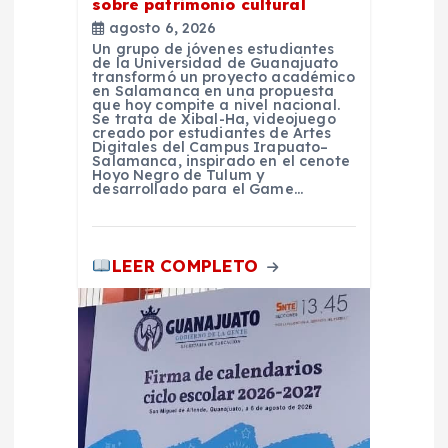
sobre patrimonio cultural
t
agosto 6, 2026
Un grupo de jóvenes estudiantes
r
de la Universidad de Guanajuato
transformó un proyecto académico
en Salamanca en una propuesta
que hoy compite a nivel nacional.
a
Se trata de Xibal-Ha, videojuego
creado por estudiantes de Artes
Digitales del Campus Irapuato–
d
Salamanca, inspirado en el cenote
Hoyo Negro de Tulum y
desarrollado para el Game…
a
s
LEER COMPLETO