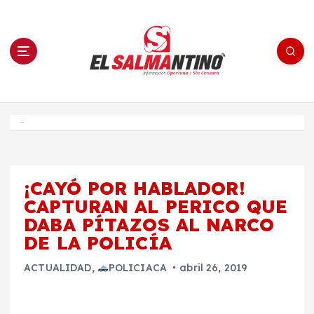
S
a
l
t
a
r
a
l
c
o
El Salmantino - medios/noticias/editorial
n
t
e
Inicio
n
i
d
o
¡CAYÓ POR HABLADOR!
CAPTURAN AL PERICO QUE
DABA PÍTAZOS AL NARCO
DE LA POLICÍA
ACTUALIDAD
,
POLICIACA
abril 26, 2019