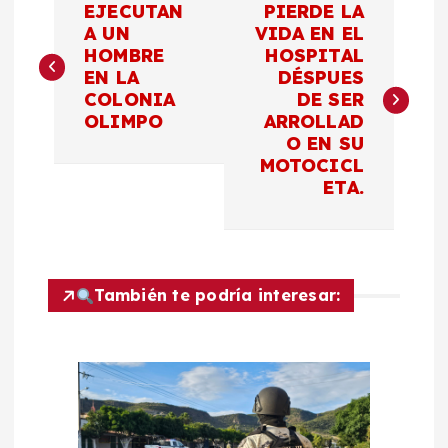
EJECUTAN
PIERDE LA
a
A UN
VIDA EN EL
HOMBRE
HOSPITAL
EN LA
DÉSPUES
v
COLONIA
DE SER
OLIMPO
ARROLLAD
e
O EN SU
MOTOCICL
g
ETA.
a
c
También te podría interesar:
i
ó
n