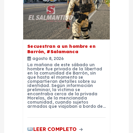
d
e
e
Secuestran a un hombre en
n
Barrón, #Salamanca
agosto 8, 2026
t
La mañana de este sábado un
hombre fue privado de la libertad
en la comunidad de Barrón, sin
que hasta el momento se
r
compartieran detalles sobre su
identidad. Según información
preliminar, la víctima se
a
encontraba cerca de la privada
Morelos, de la mencionada
comunidad, cuando sujetos
armados que viajaban a bordo de…
d
a
LEER COMPLETO