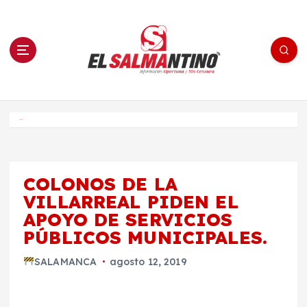
S
a
l
t
a
r
a
l
c
o
El Salmantino - medios/noticias/editorial
n
t
e
Inicio
n
i
d
o
COLONOS DE LA
VILLARREAL PIDEN EL
APOYO DE SERVICIOS
PÚBLICOS MUNICIPALES.
SALAMANCA
agosto 12, 2019