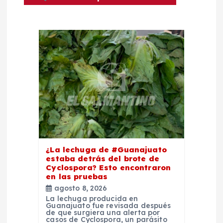
ó
n
d
e
e
n
¿La lechuga de #Guanajuato
estaba detrás del brote de
t
Cyclospora? Esto encontraron
en las pruebas
r
agosto 8, 2026
La lechuga producida en
Guanajuato fue revisada después
a
de que surgiera una alerta por
casos de Cyclospora, un parásito