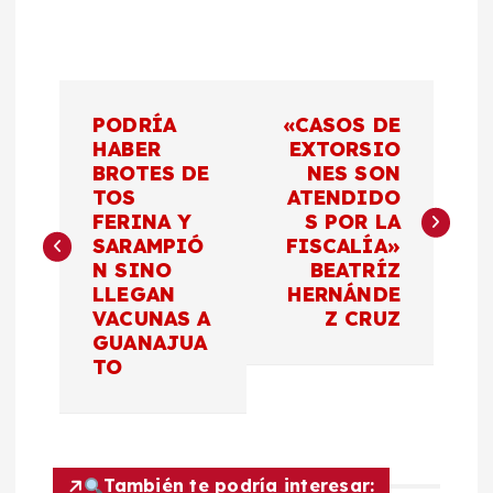
N
PODRÍA
«CASOS DE
a
HABER
EXTORSIO
BROTES DE
NES SON
TOS
ATENDIDO
v
FERINA Y
S POR LA
SARAMPIÓ
FISCALÍA»
e
N SINO
BEATRÍZ
LLEGAN
HERNÁNDE
g
VACUNAS A
Z CRUZ
GUANAJUA
a
TO
c
i
También te podría interesar: