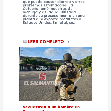
que puede causar diarrea y otros
d
problemas estomacales. La
Cofepris tomó muestras de
lechuga y del agua utilizada
durante su procesamiento en una
a
planta que exporta productos a
Estados Unidos. En total, se…
s
LEER COMPLETO
Secuestran a un hombre en