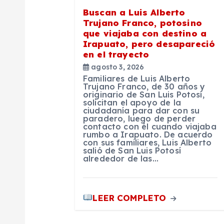
Buscan a Luis Alberto
t
Trujano Franco, potosino
que viajaba con destino a
Irapuato, pero desapareció
r
en el trayecto
agosto 3, 2026
a
Familiares de Luis Alberto
Trujano Franco, de 30 años y
originario de San Luis Potosí,
d
solicitan el apoyo de la
ciudadanía para dar con su
paradero, luego de perder
contacto con él cuando viajaba
a
rumbo a Irapuato. De acuerdo
con sus familiares, Luis Alberto
salió de San Luis Potosí
s
alrededor de las…
LEER COMPLETO