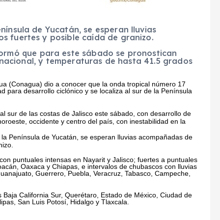
nínsula de Yucatán, se esperan lluvias
s fuertes y posible caída de granizo.
formó que para este sábado se pronostican
io nacional, y temperaturas de hasta 41.5 grados
gua (Conagua) dio a conocer que la onda tropical número 17
 para desarrollo ciclónico y se localiza al sur de la Península
l sur de las costas de Jalisco este sábado, con desarrollo de
oroeste, occidente y centro del país, con inestabilidad en la
 la Península de Yucatán, se esperan lluvias acompañadas de
nizo.
on puntuales intensas en Nayarit y Jalisco; fuertes a puntuales
acán, Oaxaca y Chiapas, e intervalos de chubascos con lluvias
Guanajuato, Guerrero, Puebla, Veracruz, Tabasco, Campeche,
 Baja California Sur, Querétaro, Estado de México, Ciudad de
ipas, San Luis Potosí, Hidalgo y Tlaxcala.