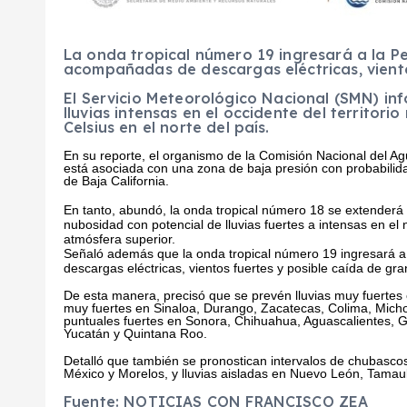
La onda tropical número 19 ingresará a la Pe
acompañadas de descargas eléctricas, viento
El
Servicio Meteorológico Nacional (SMN) in
lluvias intensas en el occidente del territor
Celsius en el norte del país.
En su reporte, el organismo de la Comisión Nacional del A
está asociada con una zona de baja presión con probabilidad
de Baja California.
En tanto, abundó, la onda tropical número 18 se extenderá a
nubosidad con potencial de lluvias fuertes a intensas en el n
atmósfera superior.
Señaló además que la onda tropical número 19 ingresará a
descargas eléctricas, vientos fuertes y posible caída de gra
De esta manera, precisó que se prevén lluvias muy fuertes c
muy fuertes en Sinaloa, Durango, Zacatecas, Colima, Micho
puntuales fuertes en Sonora, Chihuahua, Aguascalientes, 
Yucatán y Quintana Roo.
Detalló que también se pronostican intervalos de chubascos
México y Morelos, y lluvias aisladas en Nuevo León, Tamaul
Fuente: NOTICIAS CON FRANCISCO ZEA