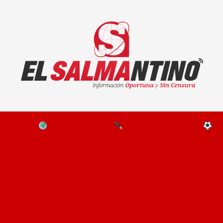
El Salmantino - medios/noticias/editorial
NAL
EL MUNDO
EDITORIALES
D