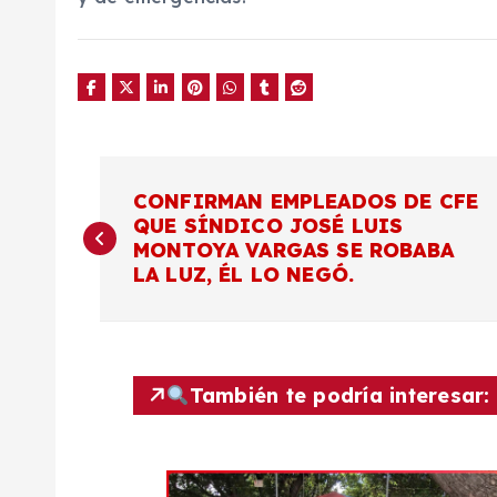
N
CONFIRMAN EMPLEADOS DE CFE
QUE SÍNDICO JOSÉ LUIS
a
MONTOYA VARGAS SE ROBABA
LA LUZ, ÉL LO NEGÓ.
v
e
También te podría interesar:
g
a