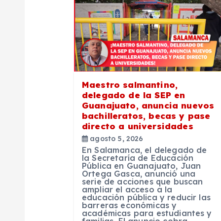
c
i
ó
Maestro salmantino,
delegado de la SEP en
n
Guanajuato, anuncia nuevos
bachilleratos, becas y pase
directo a universidades
d
agosto 5, 2026
En Salamanca, el delegado de
e
la Secretaría de Educación
Pública en Guanajuato, Juan
Ortega Gasca, anunció una
serie de acciones que buscan
e
ampliar el acceso a la
educación pública y reducir las
barreras económicas y
n
académicas para estudiantes y