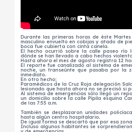
Durante las primeras horas de éste Marte
masculino envuelto en cobijas y atado de pi
boca fue cubierta con cinta canela.
El hecho ocurrió sobre la calle paseo río 
dónde se han llevado a cabo hechos violentos
Hasta ahora el mes de agosto registra 12 ho
El reporte fue canalizado al sistema de eme
noche, un transeúnte que pasaba por la z
inmediato.
En otro hecho;
Paramédicos de la Cruz Roja delegación Sa
lesionado que hasta ahora no se precisó si 
Al sistema de emergencias sólo llegó un repor
un domicilio sobre la calle Pípila esquina C
de las 7:55 a.m.
También se desplazaron unidades policíaca
hasta algún centro hospitalario.
De igual forma se descartó que por esa zon
Incluso algunos habitantes se sorprendieron 
y de emergencias.