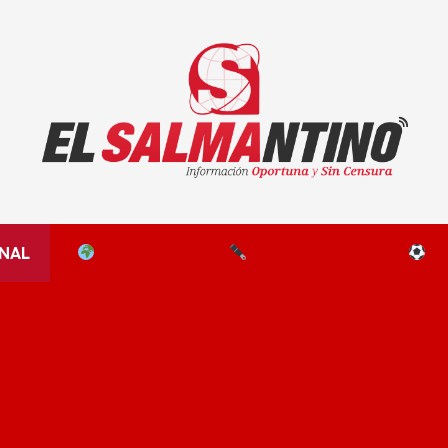
El Salmantino - medios/noticias/editorial
NAL
EL MUNDO
EDITORIALES
D