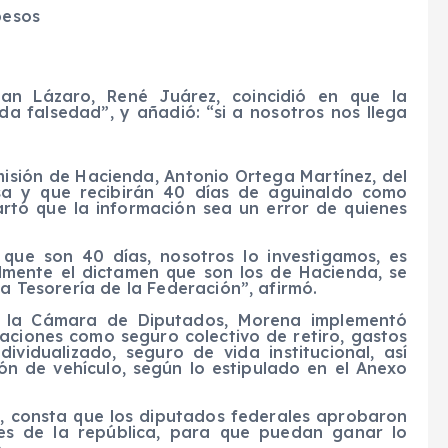
pesos
s
San Lázaro, René Juárez, coincidió en que la
oda falsedad”, y añadió: “si a nosotros nos llega
misión de Hacienda, Antonio Ortega Martínez, del
sa y que recibirán 40 días de aguinaldo como
artó que la información sea un error de quienes
 que son 40 días, nosotros lo investigamos, es
almente el dictamen que son los de Hacienda, se
la Tesorería de la Federación”, afirmó.
e la Cámara de Diputados, Morena implementó
aciones como seguro colectivo de retiro, gastos
vidualizado, seguro de vida institucional, así
n de vehículo, según lo estipulado en el Anexo
, consta que los diputados federales aprobaron
res de la república, para que puedan ganar lo