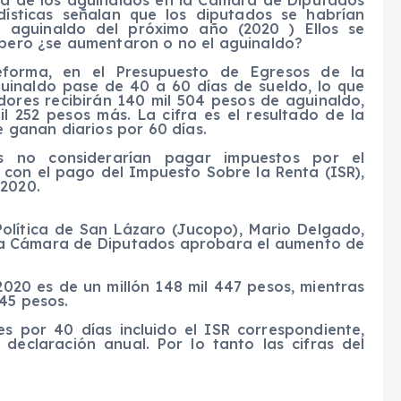
ema de los aguinaldos en la Cámara de Diputados
odísticas señalan que los diputados se habrían
 aguinaldo del próximo año (2020 ) Ellos se
, pero ¿se aumentaron o no el aguinaldo?
forma, en el Presupuesto de Egresos de la
guinaldo pase de 40 a 60 días de sueldo, lo que
ladores recibirán 140 mil 504 pesos de aguinaldo,
il 252 pesos más. La cifra es el resultado de la
ue ganan diarios por 60 días.
res no considerarían pagar impuestos por el
 con el pago del Impuesto Sobre la Renta (ISR),
 2020.
Política de San Lázaro (Jucopo), Mario Delgado,
la Cámara de Diputados aprobara el aumento de
2020 es de un millón 148 mil 447 pesos, mientras
745 pesos.
s por 40 días incluido el ISR correspondiente,
declaración anual. Por lo tanto las cifras del