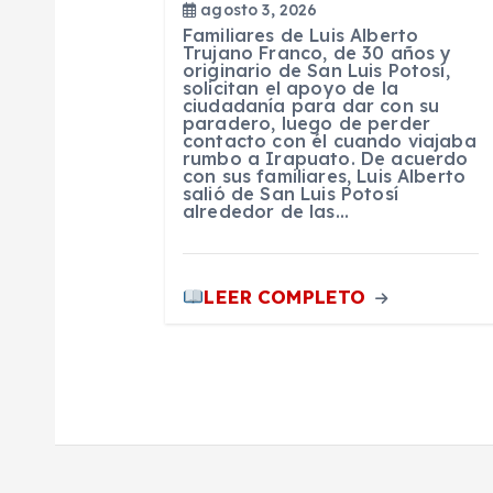
n
agosto 3, 2026
Familiares de Luis Alberto
t
Trujano Franco, de 30 años y
originario de San Luis Potosí,
solicitan el apoyo de la
ciudadanía para dar con su
r
paradero, luego de perder
contacto con él cuando viajaba
rumbo a Irapuato. De acuerdo
a
con sus familiares, Luis Alberto
salió de San Luis Potosí
alrededor de las…
d
a
LEER COMPLETO
s