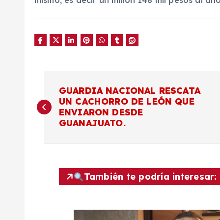
mismo, es decir un millón 148 mil pesos al año
N
GUARDIA NACIONAL RESCATA
UN CACHORRO DE LEÓN QUE
a
ENVIARON DESDE
GUANAJUATO.
v
e
También te podría interesar:
g