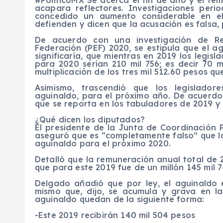
#PolíticoMX Se acerca el fin de año y el t
acapara reflectores. Investigaciones peri
concedido un aumento considerable en el
defienden y dicen que la acusación es falsa
De acuerdo con una investigación de Re
Federación (PEF) 2020, se estipula que el a
significaría, que mientras en 2019 los legis
para 2020 serían 210 mil 756; es decir 70 m
multiplicación de los tres mil 512.60 pesos q
Asimismo, trascendió que los legislado
aguinaldo, para el próximo año. De acuerdo
que se reporta en los tabuladores de 2019 y
¿Qué dicen los diputados?
El presidente de la Junta de Coordinación 
aseguró que es “completamente falso” que 
aguinaldo para el próximo 2020.
Detalló que la remuneración anual total de 
que para este 2019 fue de un millón 145 mil 
Delgado añadió que por ley, el aguinaldo e
mismo que, dijo, se acumula y grava en la 
aguinaldo quedan de la siguiente forma:
-Este 2019 recibirán 140 mil 504 pesos