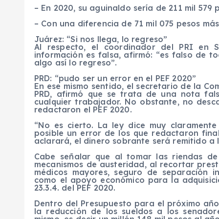
– En 2020, su aguinaldo sería de 211 mil 579 
– Con una diferencia de 71 mil 075 pesos má
Juárez: “Si nos llega, lo regreso”
Al respecto, el coordinador del PRI en 
información es falsa, afirmó: “es falso de t
algo así lo regreso”.
PRD: “pudo ser un error en el PEF 2020”
En ese mismo sentido, el secretario de la Co
PRD, afirmó que se trata de una nota fal
cualquier trabajador. No obstante, no desc
redactaron el PEF 2020.
“No es cierto. La ley dice muy claramente
posible un error de los que redactaron fin
aclarará, el dinero sobrante será remitido a 
Cabe señalar que al tomar las riendas d
mecanismos de austeridad, al recortar prest
médicos mayores, seguro de separación indi
como el apoyo económico para la adquisició
23.3.4. del PEF 2020.
Dentro del Presupuesto para el próximo año
la reducción de los sueldos a los senado