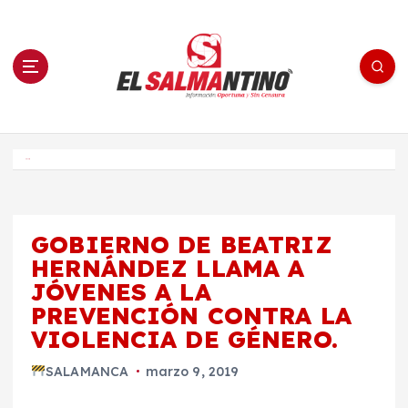
S
a
l
t
a
r
a
l
c
o
El Salmantino - medios/noticias/editorial
n
t
e
Inicio
n
i
d
o
GOBIERNO DE BEATRIZ
HERNÁNDEZ LLAMA A
JÓVENES A LA
PREVENCIÓN CONTRA LA
VIOLENCIA DE GÉNERO.
SALAMANCA
marzo 9, 2019