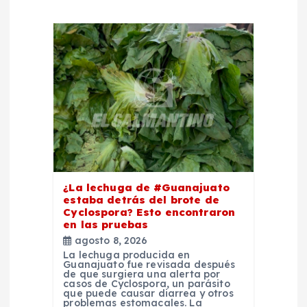
ó
n
d
e
e
n
¿La lechuga de #Guanajuato
estaba detrás del brote de
Cyclospora? Esto encontraron
t
en las pruebas
agosto 8, 2026
r
La lechuga producida en
Guanajuato fue revisada después
de que surgiera una alerta por
a
casos de Cyclospora, un parásito
que puede causar diarrea y otros
problemas estomacales. La