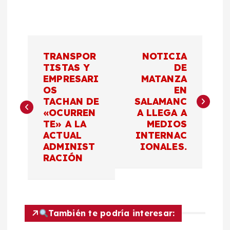
N
TRANSPOR
NOTICIA
a
TISTAS Y
DE
EMPRESARI
MATANZA
OS
EN
v
TACHAN DE
SALAMANC
«OCURREN
A LLEGA A
e
TE» A LA
MEDIOS
ACTUAL
INTERNAC
g
ADMINIST
IONALES.
RACIÓN
a
c
También te podría interesar:
i