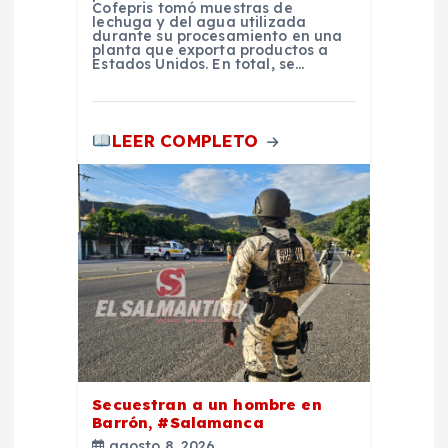
Cofepris tomó muestras de
d
lechuga y del agua utilizada
durante su procesamiento en una
planta que exporta productos a
a
Estados Unidos. En total, se…
s
LEER COMPLETO
Secuestran a un hombre en
Barrón, #Salamanca
agosto 8, 2026