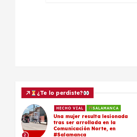
a
d
a
s
¿Te lo perdiste?
HECHO VIAL
SALAMANCA
Una mujer resulta lesionada
es,
tras ser arrollada en la
Comunicación Norte, en
#Salamanca
2