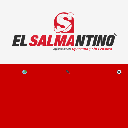
El Salmantino - medios/noticias/editorial
NAL
EL MUNDO
EDITORIALES
D