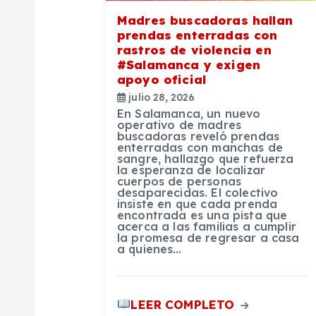
ó
Madres buscadoras hallan
n
prendas enterradas con
rastros de violencia en
#Salamanca y exigen
d
apoyo oficial
julio 28, 2026
e
En Salamanca, un nuevo
operativo de madres
buscadoras reveló prendas
e
enterradas con manchas de
sangre, hallazgo que refuerza
la esperanza de localizar
cuerpos de personas
n
desaparecidas. El colectivo
insiste en que cada prenda
encontrada es una pista que
t
acerca a las familias a cumplir
la promesa de regresar a casa
a quienes…
r
LEER COMPLETO