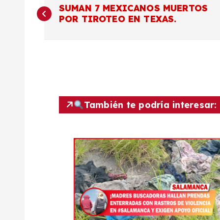
N
SUMAN 7 MEXICANOS MUERTOS
POR TIROTEO EN TEXAS.
a
v
e
g
También te podría interesar:
a
c
i