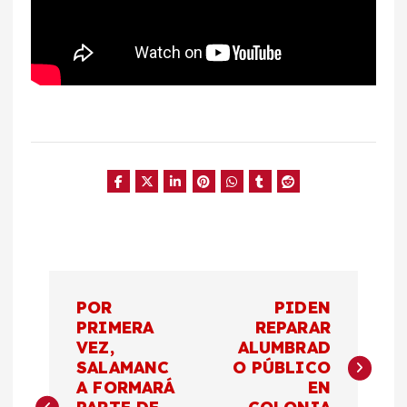
N
POR
PIDEN
a
PRIMERA
REPARAR
VEZ,
ALUMBRAD
SALAMANC
O PÚBLICO
v
A FORMARÁ
EN