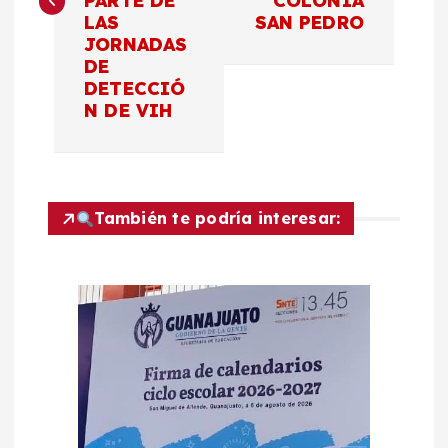
PARTE DE
COLONIA
e
LAS
SAN PEDRO
JORNADAS
g
DE
DETECCIÓ
a
N DE VIH
c
i
También te podría interesar:
ó
n
d
e