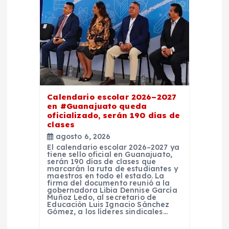
e
n
t
r
Calendario escolar 2026–2027
a
en #Guanajuato queda
oficializado, serán 190 días de
d
clases
agosto 6, 2026
El calendario escolar 2026–2027 ya
a
tiene sello oficial en Guanajuato,
serán 190 días de clases que
marcarán la ruta de estudiantes y
s
maestros en todo el estado. La
firma del documento reunió a la
gobernadora Libia Dennise García
Muñoz Ledo, al secretario de
Educación Luis Ignacio Sánchez
Gómez, a los líderes sindicales…