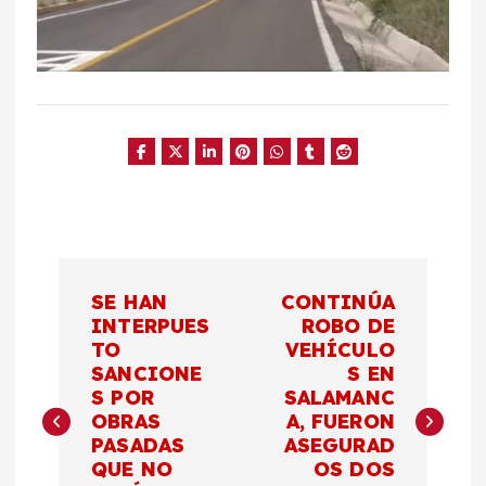
N
SE HAN
CONTINÚA
a
INTERPUES
ROBO DE
TO
VEHÍCULO
SANCIONE
S EN
v
S POR
SALAMANC
OBRAS
A, FUERON
e
PASADAS
ASEGURAD
QUE NO
OS DOS