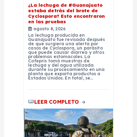
n
¿La lechuga de #Guanajuato
estaba detrás del brote de
t
Cyclospora? Esto encontraron
en las pruebas
r
agosto 8, 2026
La lechuga producida en
Guanajuato fue revisada después
a
de que surgiera una alerta por
casos de Cyclospora, un parásito
que puede causar diarrea y otros
d
problemas estomacales. La
Cofepris tomó muestras de
lechuga y del agua utilizada
durante su procesamiento en una
a
planta que exporta productos a
Estados Unidos. En total, se…
s
LEER COMPLETO