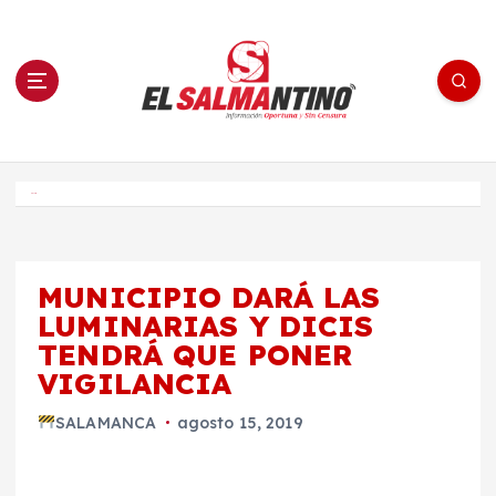
S
a
l
t
a
r
a
l
c
o
El Salmantino - medios/noticias/editorial
n
t
e
Inicio
n
i
d
o
MUNICIPIO DARÁ LAS
LUMINARIAS Y DICIS
TENDRÁ QUE PONER
VIGILANCIA
SALAMANCA
agosto 15, 2019