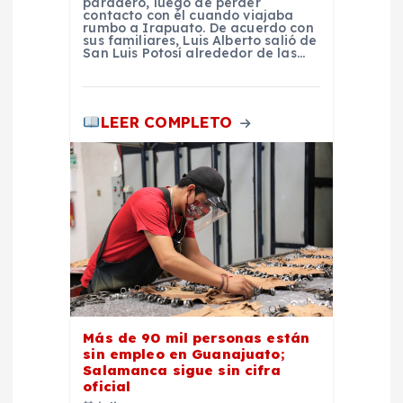
d
paradero, luego de perder
contacto con él cuando viajaba
rumbo a Irapuato. De acuerdo con
a
sus familiares, Luis Alberto salió de
San Luis Potosí alrededor de las…
s
LEER COMPLETO
Más de 90 mil personas están
sin empleo en Guanajuato;
Salamanca sigue sin cifra
oficial