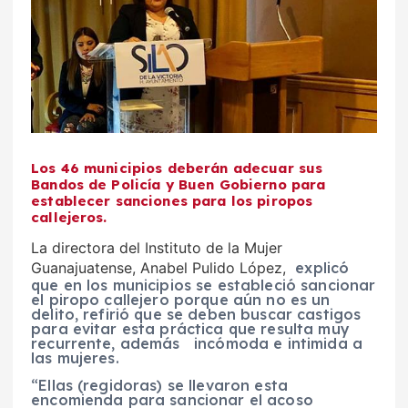
Los 46 municipios deberán adecuar sus
Bandos de Policía y Buen Gobierno para
establecer sanciones para los piropos
callejeros.
La directora del Instituto de la Mujer
Guanajuatense, Anabel Pulido López,
explicó
que en los municipios se estableció sancionar
el piropo callejero porque aún no es un
delito, refirió que se deben buscar castigos
para evitar esta práctica que resulta muy
recurrente, además incómoda e intimida a
las mujeres.
“Ellas (regidoras) se llevaron esta
encomienda para sancionar el acoso