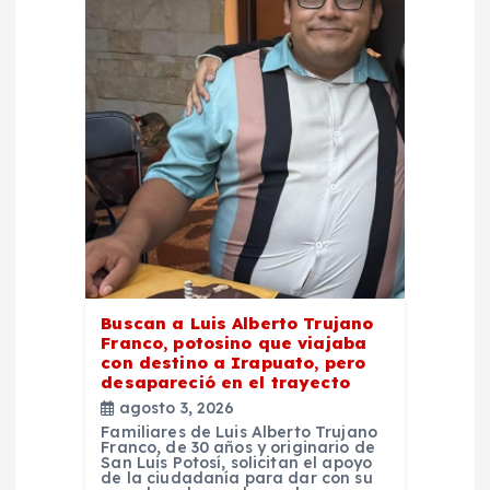
ó
n
d
e
e
n
t
Buscan a Luis Alberto Trujano
Franco, potosino que viajaba
con destino a Irapuato, pero
r
desapareció en el trayecto
agosto 3, 2026
a
Familiares de Luis Alberto Trujano
Franco, de 30 años y originario de
San Luis Potosí, solicitan el apoyo
de la ciudadanía para dar con su