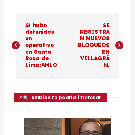
N
Si hubo
SE
a
detenidos
REGISTRA
en
N NUEVOS
operativo
BLOQUEOS
v
en Santa
EN
Rosa de
VILLAGRÁ
e
Lima:AMLO
N.
g
a
También te podría interesar:
c
i