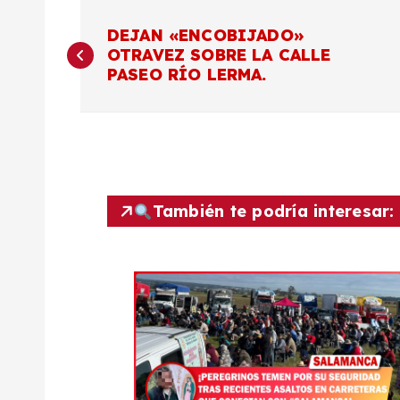
N
DEJAN «ENCOBIJADO»
OTRAVEZ SOBRE LA CALLE
a
PASEO RÍO LERMA.
v
e
g
También te podría interesar:
a
c
i