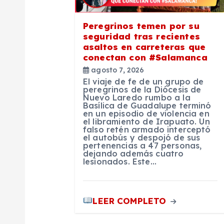
ó
Peregrinos temen por su
n
seguridad tras recientes
asaltos en carreteras que
conectan con #Salamanca
d
agosto 7, 2026
El viaje de fe de un grupo de
e
peregrinos de la Diócesis de
Nuevo Laredo rumbo a la
Basílica de Guadalupe terminó
en un episodio de violencia en
e
el libramiento de Irapuato. Un
falso retén armado interceptó
el autobús y despojó de sus
n
pertenencias a 47 personas,
dejando además cuatro
lesionados. Este…
t
r
LEER COMPLETO