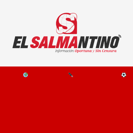
El Salmantino - medios/noticias/editorial
NAL
EL MUNDO
EDITORIALES
D