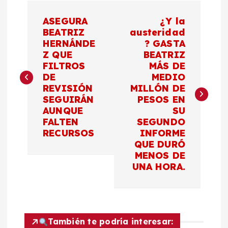
N
ASEGURA
¿Y la
a
BEATRIZ
austeridad
HERNÁNDE
? GASTA
Z QUE
BEATRIZ
v
FILTROS
MÁS DE
DE
MEDIO
e
REVISIÓN
MILLÓN DE
SEGUIRÁN
PESOS EN
g
AUNQUE
SU
FALTEN
SEGUNDO
a
RECURSOS
INFORME
QUE DURÓ
c
MENOS DE
UNA HORA.
i
ó
También te podría interesar: