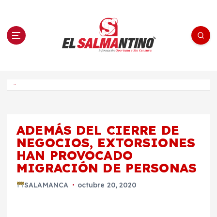
S
a
l
t
a
r
a
l
c
o
El Salmantino - medios/noticias/editorial
n
t
e
Inicio
n
i
d
o
ADEMÁS DEL CIERRE DE
NEGOCIOS, EXTORSIONES
HAN PROVOCADO
MIGRACIÓN DE PERSONAS
SALAMANCA
octubre 20, 2020