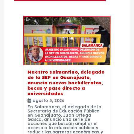
n
d
e
e
n
Maestro salmantino, delegado
t
de la SEP en Guanajuato,
anuncia nuevos bachilleratos,
becas y pase directo a
r
universidades
agosto 5, 2026
a
En Salamanca, el delegado de la
Secretaría de Educación Pública
en Guanajuato, Juan Ortega
d
Gasca, anunció una serie de
acciones que buscan ampliar el
acceso a la educación pública y
reducir las barreras económicas y