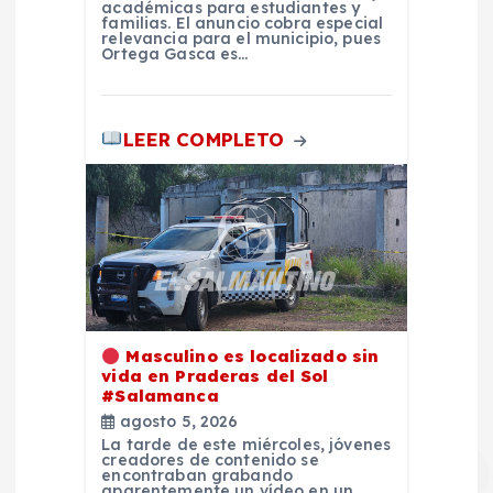
a
académicas para estudiantes y
familias. El anuncio cobra especial
relevancia para el municipio, pues
s
Ortega Gasca es…
LEER COMPLETO
Masculino es localizado sin
vida en Praderas del Sol
#Salamanca
agosto 5, 2026
La tarde de este miércoles, jóvenes
creadores de contenido se
encontraban grabando
aparentemente un vídeo en un