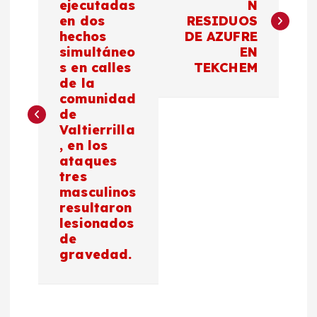
ejecutadas
N
en dos
RESIDUOS
v
hechos
DE AZUFRE
simultáneo
EN
e
s en calles
TEKCHEM
de la
g
comunidad
de
a
Valtierrilla
, en los
c
ataques
tres
masculinos
i
resultaron
lesionados
ó
de
gravedad.
n
d