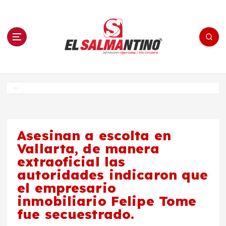
S
a
l
t
a
r
a
l
c
o
El Salmantino - medios/noticias/editorial
n
t
e
Inicio
n
i
d
o
Asesinan a escolta en
Vallarta, de manera
extraoficial las
autoridades indicaron que
el empresario
inmobiliario Felipe Tome
fue secuestrado.