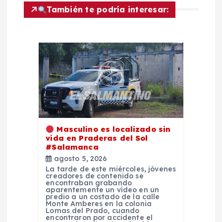
También te podría interesar:
e
e
n
t
r
Masculino es localizado sin
a
vida en Praderas del Sol
#Salamanca
d
agosto 5, 2026
La tarde de este miércoles, jóvenes
creadores de contenido se
a
encontraban grabando
aparentemente un vídeo en un
predio a un costado de la calle
Monte Amberes en la colonia
s
Lomas del Prado, cuando
encontraron por accidente el