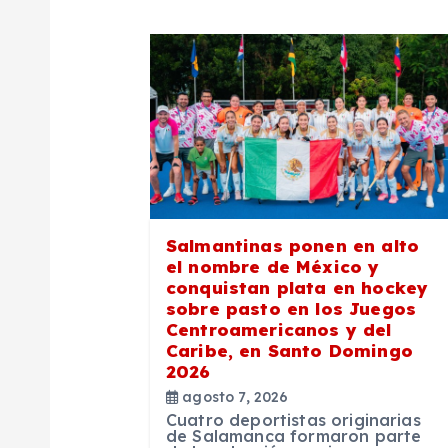
g
a
c
i
ó
Salmantinas ponen en alto
n
el nombre de México y
conquistan plata en hockey
sobre pasto en los Juegos
d
Centroamericanos y del
Caribe, en Santo Domingo
2026
e
agosto 7, 2026
Cuatro deportistas originarias
de Salamanca formaron parte