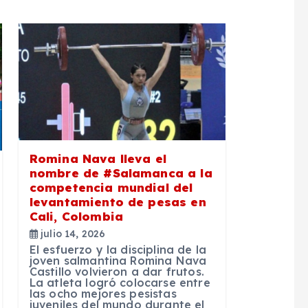
Romina Nava lleva el
nombre de #Salamanca a la
competencia mundial del
levantamiento de pesas en
Cali, Colombia
julio 14, 2026
El esfuerzo y la disciplina de la
joven salmantina Romina Nava
Castillo volvieron a dar frutos.
La atleta logró colocarse entre
las ocho mejores pesistas
juveniles del mundo durante el