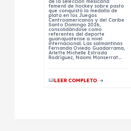
e
de la selección mexicana
femenil de hockey sobre pasto
que conquistó la medalla de
n
plata en los Juegos
Centroamericanos y del Caribe
Santo Domingo 2026,
t
consolidándose como
referentes del deporte
guanajuatense a nivel
internacional. Las salmantinas
r
Fernanda Oviedo Guadarrama,
Arlette Michelle Estrada
Rodríguez, Naomi Monserrat…
a
d
LEER COMPLETO
a
s