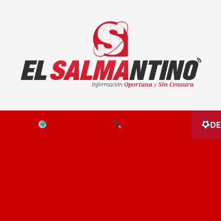
El Salmantino - medios/noticias/editorial
NAL
EL MUNDO
EDITORIALES
D