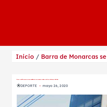
Inicio
Barra de Monarcas se 
Barra de Monarcas se manifiesta con mantas afuera de las oficinas del club
DEPORTE
mayo 26, 2020