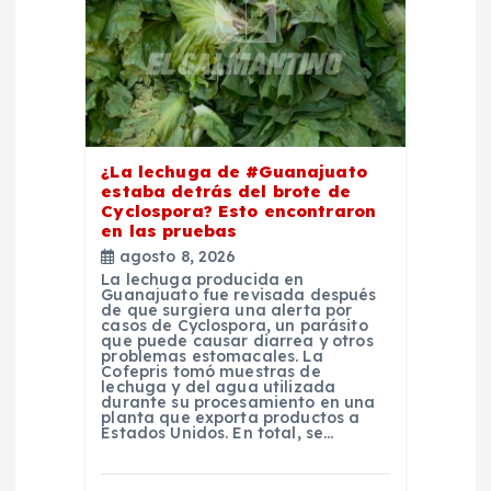
e
n
t
¿La lechuga de #Guanajuato
estaba detrás del brote de
r
Cyclospora? Esto encontraron
en las pruebas
a
agosto 8, 2026
La lechuga producida en
Guanajuato fue revisada después
d
de que surgiera una alerta por
casos de Cyclospora, un parásito
que puede causar diarrea y otros
problemas estomacales. La
a
Cofepris tomó muestras de
lechuga y del agua utilizada
durante su procesamiento en una
s
planta que exporta productos a
Estados Unidos. En total, se…