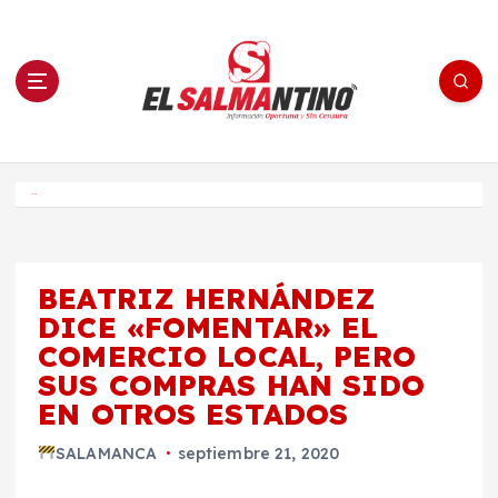
S
a
l
t
a
r
a
l
c
o
El Salmantino - medios/noticias/editorial
n
t
e
Inicio
n
i
d
o
BEATRIZ HERNÁNDEZ
DICE «FOMENTAR» EL
COMERCIO LOCAL, PERO
SUS COMPRAS HAN SIDO
EN OTROS ESTADOS
SALAMANCA
septiembre 21, 2020