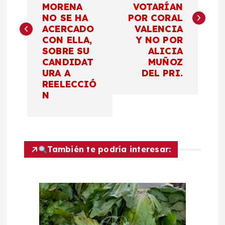
v
MORENA
VOTARÍAN
NO SE HA
POR CORAL
e
ACERCADO
VALENCIA
CON ELLA,
Y NO POR
g
SOBRE SU
ALICIA
CANDIDAT
MUÑOZ
a
URA A
DEL PRI.
REELECCIÓ
c
N
i
ó
También te podría interesar:
n
d
e