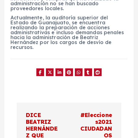
administración no se han buscado
proveedores locales.
Actualmente, la auditoría superior del
Estado de Guanajuato, se encuentra
realizando la preparación de acciones
administrativas e incluso demandas penales
hacia la administración de Beatriz
Hernández por los cargos de desvío de
recursos.
N
DICE
#Eleccione
a
BEATRIZ
s2021
HERNÁNDE
CIUDADAN
Z QUE
OS