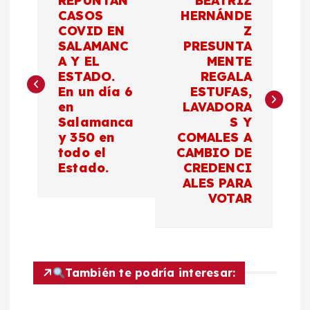
REPUNTAN
BEATRIZ
a
CASOS
HERNÁNDE
COVID EN
Z
SALAMANC
PRESUNTA
v
A Y EL
MENTE
ESTADO.
REGALA
e
En un día 6
ESTUFAS,
en
LAVADORA
g
Salamanca
S Y
y 350 en
COMALES A
a
todo el
CAMBIO DE
Estado.
CREDENCI
c
ALES PARA
VOTAR
i
ó
También te podría interesar:
n