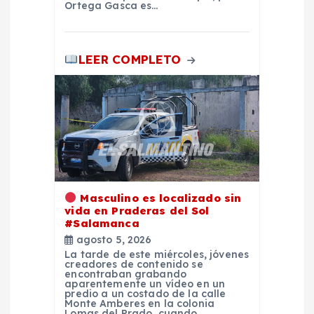
s
Ortega Gasca es…
LEER COMPLETO
Masculino es localizado sin
vida en Praderas del Sol
#Salamanca
agosto 5, 2026
La tarde de este miércoles, jóvenes
creadores de contenido se
encontraban grabando
aparentemente un vídeo en un
predio a un costado de la calle
Monte Amberes en la colonia
Lomas del Prado, cuando