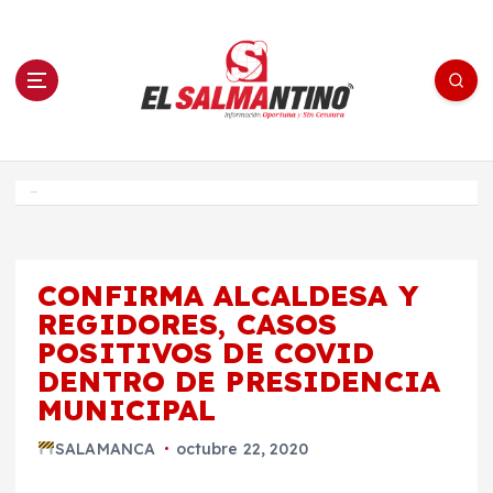
S
a
l
t
a
r
a
l
c
o
El Salmantino - medios/noticias/editorial
n
t
e
Inicio
n
i
d
o
CONFIRMA ALCALDESA Y
REGIDORES, CASOS
POSITIVOS DE COVID
DENTRO DE PRESIDENCIA
MUNICIPAL
SALAMANCA
octubre 22, 2020