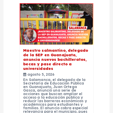
d
e
e
n
Maestro salmantino, delegado
t
de la SEP en Guanajuato,
anuncia nuevos bachilleratos,
becas y pase directo a
r
universidades
agosto 5, 2026
a
En Salamanca, el delegado de la
Secretaría de Educación Pública
en Guanajuato, Juan Ortega
d
Gasca, anunció una serie de
acciones que buscan ampliar el
acceso a la educación pública y
reducir las barreras económicas y
a
académicas para estudiantes y
familias. El anuncio cobra especial
relevancia para el municipio, pues