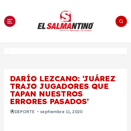
S
a
l
t
a
r
a
l
c
o
El Salmantino - medios/noticias/editorial
n
t
e
Inicio
n
i
d
o
DARÍO LEZCANO: ‘JUÁREZ
TRAJO JUGADORES QUE
TAPAN NUESTROS
ERRORES PASADOS’
DEPORTE
septiembre 11, 2020