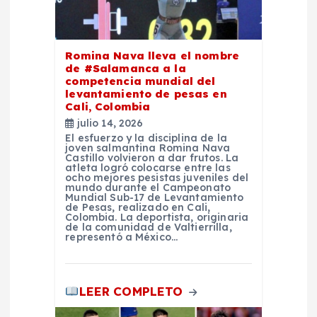
e
e
Romina Nava lleva el nombre
de #Salamanca a la
competencia mundial del
n
levantamiento de pesas en
Cali, Colombia
t
julio 14, 2026
El esfuerzo y la disciplina de la
joven salmantina Romina Nava
r
Castillo volvieron a dar frutos. La
atleta logró colocarse entre las
ocho mejores pesistas juveniles del
mundo durante el Campeonato
a
Mundial Sub-17 de Levantamiento
de Pesas, realizado en Cali,
Colombia. La deportista, originaria
d
de la comunidad de Valtierrilla,
representó a México…
a
LEER COMPLETO
s