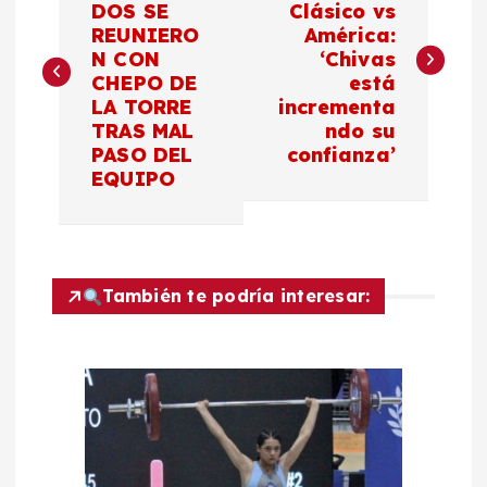
DOS SE
Clásico vs
REUNIERO
América:
v
N CON
‘Chivas
CHEPO DE
está
e
LA TORRE
incrementa
TRAS MAL
ndo su
g
PASO DEL
confianza’
EQUIPO
a
c
También te podría interesar:
i
ó
n
d