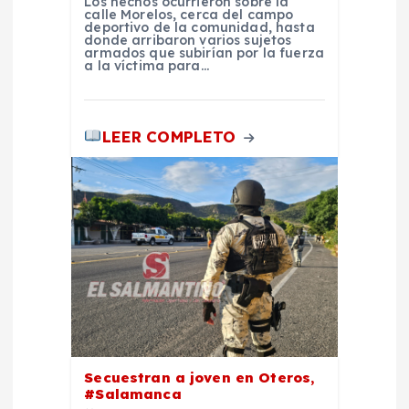
Los hechos ocurrieron sobre la
d
calle Morelos, cerca del campo
deportivo de la comunidad, hasta
donde arribaron varios sujetos
a
armados que subirían por la fuerza
a la víctima para…
s
LEER COMPLETO
Secuestran a joven en Oteros,
#Salamanca