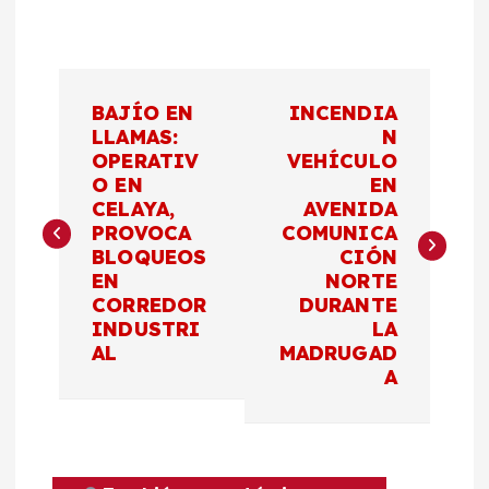
N
BAJÍO EN
INCENDIA
a
LLAMAS:
N
OPERATIV
VEHÍCULO
O EN
EN
v
CELAYA,
AVENIDA
PROVOCA
COMUNICA
e
BLOQUEOS
CIÓN
EN
NORTE
g
CORREDOR
DURANTE
INDUSTRI
LA
a
AL
MADRUGAD
A
c
i