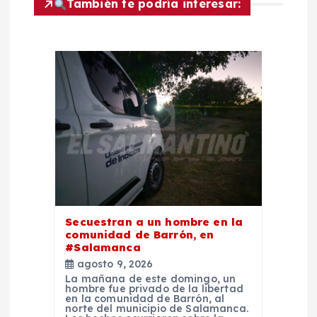
También te podría interesar:
ó
n
d
e
e
n
t
Secuestran a un hombre en la
comunidad de Barrón, en
#Salamanca
r
agosto 9, 2026
La mañana de este domingo, un
a
hombre fue privado de la libertad
en la comunidad de Barrón, al
norte del municipio de Salamanca.