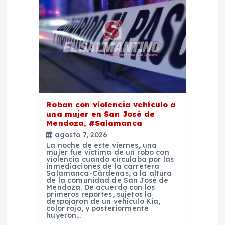
d
e
e
n
t
Roban con violencia vehículo a
una mujer en San José de
r
Mendoza, #Salamanca
agosto 7, 2026
a
La noche de este viernes, una
mujer fue víctima de un robo con
violencia cuando circulaba por las
d
inmediaciones de la carretera
Salamanca-Cárdenas, a la altura
de la comunidad de San José de
Mendoza. De acuerdo con los
a
primeros reportes, sujetos la
despojaron de un vehículo Kia,
color rojo, y posteriormente
s
huyeron…