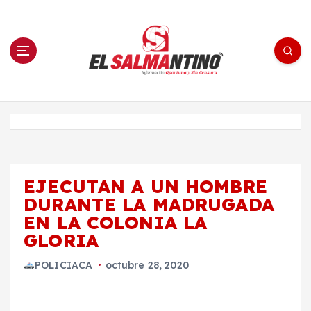
S
a
l
t
a
r
a
l
c
o
El Salmantino - medios/noticias/editorial
n
t
e
Inicio
n
i
d
o
EJECUTAN A UN HOMBRE
DURANTE LA MADRUGADA
EN LA COLONIA LA
GLORIA
POLICIACA
octubre 28, 2020