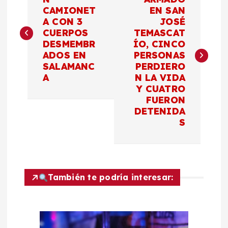
a
CAMIONET
EN SAN
A CON 3
JOSÉ
v
CUERPOS
TEMASCAT
DESMEMBR
ÍO, CINCO
e
ADOS EN
PERSONAS
SALAMANC
PERDIERO
g
A
N LA VIDA
Y CUATRO
a
FUERON
DETENIDA
c
S
i
ó
También te podría interesar:
n