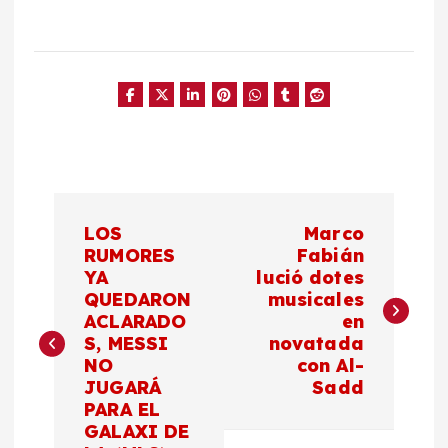
N
LOS
Marco
a
RUMORES
Fabián
YA
lució dotes
QUEDARON
musicales
v
ACLARADO
en
S, MESSI
novatada
e
NO
con Al-
JUGARÁ
Sadd
g
PARA EL
GALAXI DE