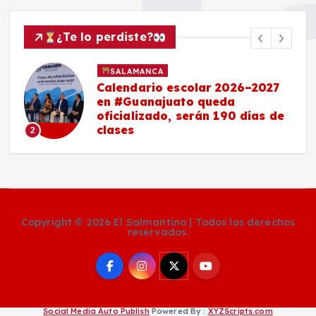
¿Te lo perdiste?
SALAMANCA
Calendario escolar 2026–2027
en #Guanajuato queda
oficializado, serán 190 días de
clases
2
Copyright © 2026 El Salmantino | Todos los derechos
reservados.
Social Media Auto Publish
Powered By :
XYZScripts.com