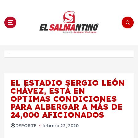
S
a
l
t
a
r
a
l
c
o
El Salmantino - medios/noticias/editorial
n
t
e
Inicio
n
i
d
o
EL ESTADIO SERGIO LEÓN
CHÁVEZ, ESTÁ EN
OPTIMAS CONDICIONES
PARA ALBERGAR A MÁS DE
24,000 AFICIONADOS
DEPORTE
febrero 22, 2020