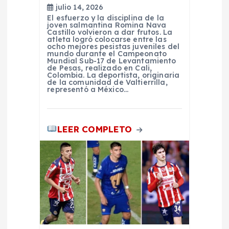
t
julio 14, 2026
El esfuerzo y la disciplina de la
r
joven salmantina Romina Nava
Castillo volvieron a dar frutos. La
atleta logró colocarse entre las
a
ocho mejores pesistas juveniles del
mundo durante el Campeonato
Mundial Sub-17 de Levantamiento
de Pesas, realizado en Cali,
d
Colombia. La deportista, originaria
de la comunidad de Valtierrilla,
representó a México…
a
s
LEER COMPLETO